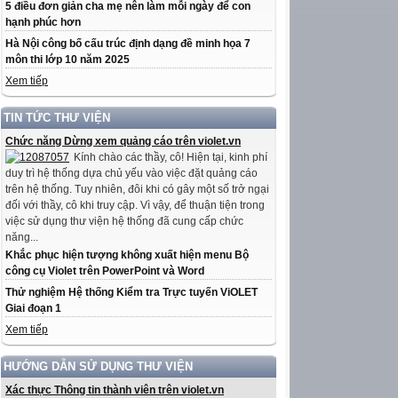
5 điều đơn giản cha mẹ nên làm mỗi ngày để con
hạnh phúc hơn
Hà Nội công bố cấu trúc định dạng đề minh họa 7
môn thi lớp 10 năm 2025
Xem tiếp
TIN TỨC THƯ VIỆN
Chức năng Dừng xem quảng cáo trên violet.vn
Kính chào các thầy, cô! Hiện tại, kinh phí
duy trì hệ thống dựa chủ yếu vào việc đặt quảng cáo
trên hệ thống. Tuy nhiên, đôi khi có gây một số trở ngại
đối với thầy, cô khi truy cập. Vì vậy, để thuận tiện trong
việc sử dụng thư viện hệ thống đã cung cấp chức
năng...
Khắc phục hiện tượng không xuất hiện menu Bộ
công cụ Violet trên PowerPoint và Word
Thử nghiệm Hệ thống Kiểm tra Trực tuyến ViOLET
Giai đoạn 1
Xem tiếp
HƯỚNG DẪN SỬ DỤNG THƯ VIỆN
Xác thực Thông tin thành viên trên violet.vn