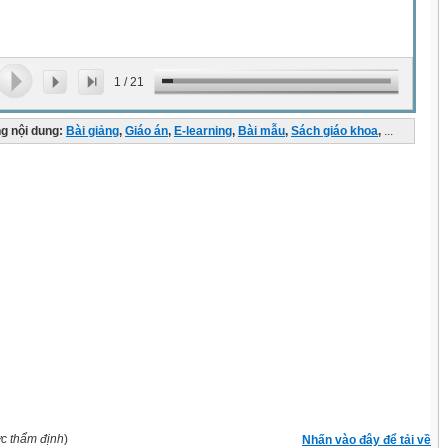
1
/
21
g nội dung:
Bài giảng
,
Giáo án
,
E-learning
,
Bài mẫu
,
Sách giáo khoa
,
...
ợc thẩm định
)
Nhấn vào đây để tải về