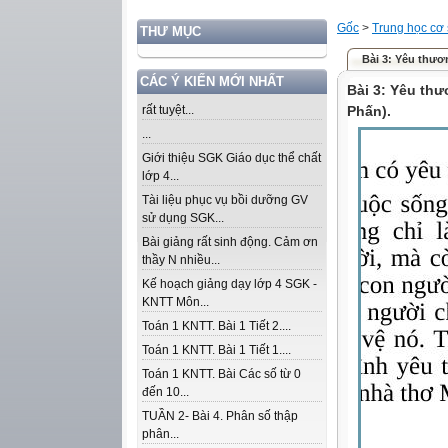
Gốc
>
Trung học cơ
THƯ MỤC
Bài 3: Yêu thươn
CÁC Ý KIẾN MỚI NHẤT
Bài 3: Yêu thư
rất tuyệt...
Phấn).
...
Giới thiệu SGK Giáo dục thể chất
lớp 4...
Tài liệu phục vụ bồi dưỡng GV
sử dụng SGK...
Bài giảng rất sinh động. Cảm ơn
thầy N nhiều...
Kế hoạch giảng dạy lớp 4 SGK -
KNTT Môn...
Toán 1 KNTT. Bài 1 Tiết 2....
Toán 1 KNTT. Bài 1 Tiết 1....
Toán 1 KNTT. Bài Các số từ 0
đến 10...
TUẦN 2- Bài 4. Phân số thập
phân...