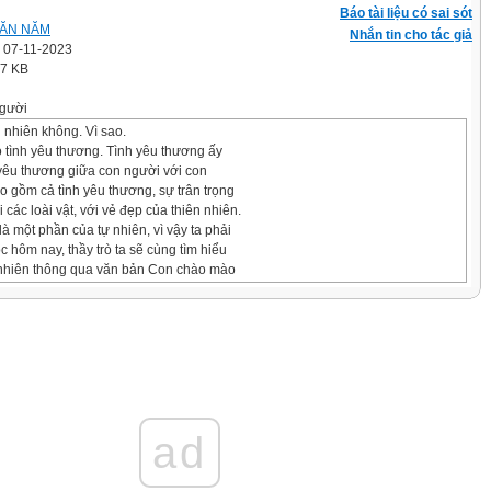
Báo tài liệu có sai sót
VĂN NĂM
Nhắn tin cho tác giả
' 07-11-2023
.7 KB
gười
 nhiên không. Vì sao.
 tình yêu thương. Tình yêu thương ấy
 yêu thương giữa con người với con
 gồm cả tình yêu thương, sự trân trọng
 các loài vật, với vẻ đẹp của thiên nhiên.
à một phần của tự nhiên, vì vậy ta phải
c hôm nay, thầy trò ta sẽ cùng tìm hiểu
n nhiên thông qua văn bản Con chào mào
Văn Phấn.
HUNG
át; giọng vui tươi, ngắt nghỉ đúng ở
ad
hỏng tiếng kêu.
phẩm: