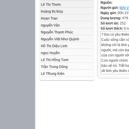
Nguồn:
Lê Thị Thơm
Người gửi:
MAI 
hoàng thị thúy
Ngày gửi:
00h:15
Dung lượng:
479
Hoan Tran
Số lượt tải:
252
nguyến Vân
Số lượt thích:
0 n
Nguyễn Thanh Phúc
? Em có yêu thiên
Nguyễn Việt Như Quỳnh
Cuộc sống cần có
không chỉ là tình
Hồ Thị Diệu Linh
người, mà còn bao
ngọc Huyền
của con người với
Lê Thị Hồng Tươi
Con người chính l
bảo vệ nó. Tiết họ
Trần Trung Dũng
về tình yêu thiê
Lê TRung Kiên
của nhà thơ Mai 
CON CHÀO MÀO
(Mai Văn Phấn)
I.ĐỌC – HIỂU C
1.Đọc
Đọc to, rõ, lưu lo
những đoạn mô p
2.Tác giả và tác 
a.Tác giả: