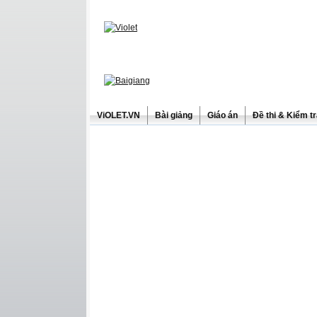
ViOLET.VN
Bài giảng
Giáo án
Đề thi & Kiểm t