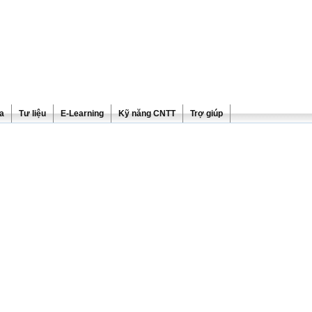
ra
Tư liệu
E-Learning
Kỹ năng CNTT
Trợ giúp