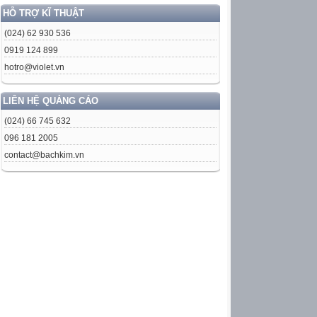
HỖ TRỢ KĨ THUẬT
(024) 62 930 536
0919 124 899
hotro@violet.vn
LIÊN HỆ QUẢNG CÁO
(024) 66 745 632
096 181 2005
contact@bachkim.vn