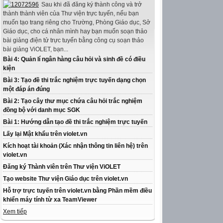
Sau khi đã đăng ký thành công và trở
thành thành viên của Thư viện trực tuyến, nếu bạn
muốn tạo trang riêng cho Trường, Phòng Giáo dục, Sở
Giáo dục, cho cá nhân mình hay bạn muốn soạn thảo
bài giảng điện tử trực tuyến bằng công cụ soạn thảo
bài giảng ViOLET, bạn...
Bài 4: Quản lí ngân hàng câu hỏi và sinh đề có điều
kiện
Bài 3: Tạo đề thi trắc nghiệm trực tuyến dạng chọn
một đáp án đúng
Bài 2: Tạo cây thư mục chứa câu hỏi trắc nghiệm
đồng bộ với danh mục SGK
Bài 1: Hướng dẫn tạo đề thi trắc nghiệm trực tuyến
Lấy lại Mật khẩu trên violet.vn
Kích hoạt tài khoản (Xác nhận thông tin liên hệ) trên
violet.vn
Đăng ký Thành viên trên Thư viện ViOLET
Tạo website Thư viện Giáo dục trên violet.vn
Hỗ trợ trực tuyến trên violet.vn bằng Phần mềm điều
khiển máy tính từ xa TeamViewer
Xem tiếp