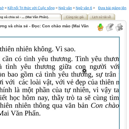
 sở
>
Kết nối Tri thức với Cuộc sống
>
Ngữ văn
>
Ngữ văn 6
>
Đưa bài giảng lên
g và chia sẻ - ... (Mai Văn Phấn).
Cùng tác giả
Lịch sử tải về
ơng và chia sẻ - Đọc: Con chào mào (Mai Văn