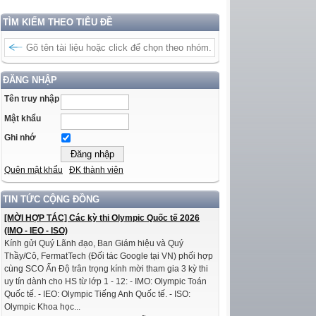
TÌM KIẾM THEO TIÊU ĐỀ
ĐĂNG NHẬP
Tên truy nhập
Mật khẩu
Ghi nhớ
Quên mật khẩu
ĐK thành viên
TIN TỨC CỘNG ĐỒNG
[MỜI HỢP TÁC] Các kỳ thi Olympic Quốc tế 2026
(IMO - IEO - ISO)
Kính gửi Quý Lãnh đạo, Ban Giám hiệu và Quý
Thầy/Cô, FermatTech (Đối tác Google tại VN) phối hợp
cùng SCO Ấn Độ trân trọng kính mời tham gia 3 kỳ thi
uy tín dành cho HS từ lớp 1 - 12: - IMO: Olympic Toán
Quốc tế. - IEO: Olympic Tiếng Anh Quốc tế. - ISO:
Olympic Khoa học...