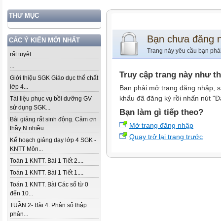
THƯ MỤC
Bạn chưa đăng 
CÁC Ý KIẾN MỚI NHẤT
Trang này yêu cầu bạn phả
rất tuyệt...
...
Truy cập trang này như t
Giới thiệu SGK Giáo dục thể chất
lớp 4...
Bạn phải mở trang đăng nhập, s
khẩu đã đăng ký rồi nhấn nút "Đ
Tài liệu phục vụ bồi dưỡng GV
sử dụng SGK...
Bạn làm gì tiếp theo?
Bài giảng rất sinh động. Cảm ơn
Mở trang đăng nhập
thầy N nhiều...
Quay trở lại trang trước
Kế hoạch giảng dạy lớp 4 SGK -
KNTT Môn...
Toán 1 KNTT. Bài 1 Tiết 2....
Toán 1 KNTT. Bài 1 Tiết 1....
Toán 1 KNTT. Bài Các số từ 0
đến 10...
TUẦN 2- Bài 4. Phân số thập
phân...