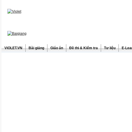
ViOLET.VN
Bài giảng
Giáo án
Đề thi & Kiểm tra
Tư liệu
E-Lea