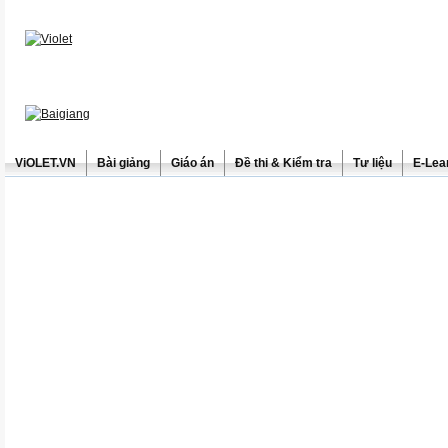
ViOLET.VN
Bài giảng
Giáo án
Đề thi & Kiểm tra
Tư liệu
E-Lea