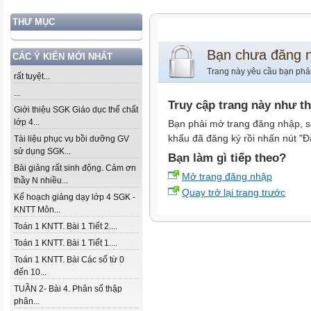
THƯ MỤC
Bạn chưa đăng 
CÁC Ý KIẾN MỚI NHẤT
Trang này yêu cầu bạn phả
rất tuyệt...
...
Truy cập trang này như t
Giới thiệu SGK Giáo dục thể chất
lớp 4...
Bạn phải mở trang đăng nhập, s
khẩu đã đăng ký rồi nhấn nút "Đ
Tài liệu phục vụ bồi dưỡng GV
sử dụng SGK...
Bạn làm gì tiếp theo?
Bài giảng rất sinh động. Cảm ơn
Mở trang đăng nhập
thầy N nhiều...
Quay trở lại trang trước
Kế hoạch giảng dạy lớp 4 SGK -
KNTT Môn...
Toán 1 KNTT. Bài 1 Tiết 2....
Toán 1 KNTT. Bài 1 Tiết 1....
Toán 1 KNTT. Bài Các số từ 0
đến 10...
TUẦN 2- Bài 4. Phân số thập
phân...