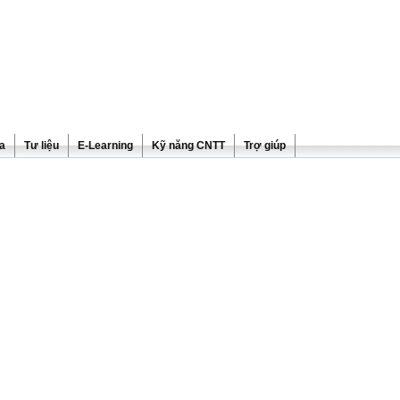
ra
Tư liệu
E-Learning
Kỹ năng CNTT
Trợ giúp