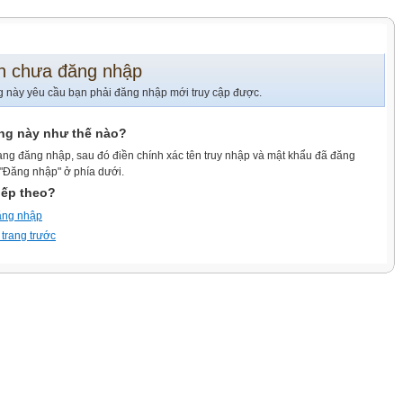
n chưa đăng nhập
g này yêu cầu bạn phải đăng nhập mới truy cập được.
ang này như thế nào?
ang đăng nhập, sau đó điền chính xác tên truy nhập và mật khẩu đã đăng
 "Đăng nhập" ở phía dưới.
iếp theo?
ăng nhập
 trang trước