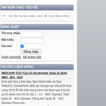
TÌM KIẾM THEO TIÊU ĐỀ
ĐĂNG NHẬP
Tên truy nhập
Mật khẩu
Ghi nhớ
Quên mật khẩu
ĐK thành viên
TIN TỨC CỘNG ĐỒNG
[MỜI HỢP TÁC] Các kỳ thi Olympic Quốc tế 2026
(IMO - IEO - ISO)
Kính gửi Quý Lãnh đạo, Ban Giám hiệu và Quý
Thầy/Cô, FermatTech (Đối tác Google tại VN) phối hợp
cùng SCO Ấn Độ trân trọng kính mời tham gia 3 kỳ thi
uy tín dành cho HS từ lớp 1 - 12: - IMO: Olympic Toán
Quốc tế. - IEO: Olympic Tiếng Anh Quốc tế. - ISO:
Olympic Khoa học...