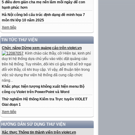
5 điều đơn giản cha mẹ nên làm mỗi ngày để con
hạnh phúc hơn
Hà Nội công bố cấu trúc định dạng đề minh họa 7
môn thi lớp 10 năm 2025
Xem tiếp
TIN TỨC THƯ VIỆN
Chức năng Dừng xem quảng cáo trên violet.vn
Kính chào các thầy, cô! Hiện tại, kinh phí
duy trì hệ thống dựa chủ yếu vào việc đặt quảng cáo
trên hệ thống. Tuy nhiên, đôi khi có gây một số trở ngại
đối với thầy, cô khi truy cập. Vì vậy, để thuận tiện trong
việc sử dụng thư viện hệ thống đã cung cấp chức
năng...
Khắc phục hiện tượng không xuất hiện menu Bộ
công cụ Violet trên PowerPoint và Word
Thử nghiệm Hệ thống Kiểm tra Trực tuyến ViOLET
Giai đoạn 1
Xem tiếp
HƯỚNG DẪN SỬ DỤNG THƯ VIỆN
Xác thực Thông tin thành viên trên violet.vn