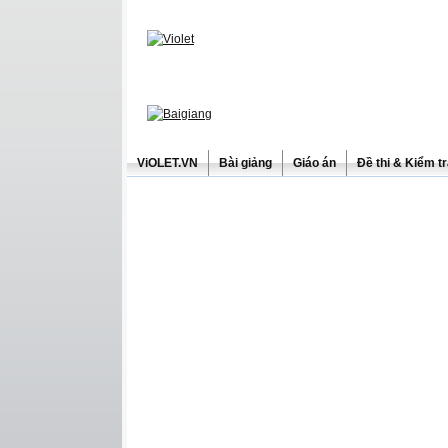
ViOLET.VN
Bài giảng
Giáo án
Đề thi & Kiểm t