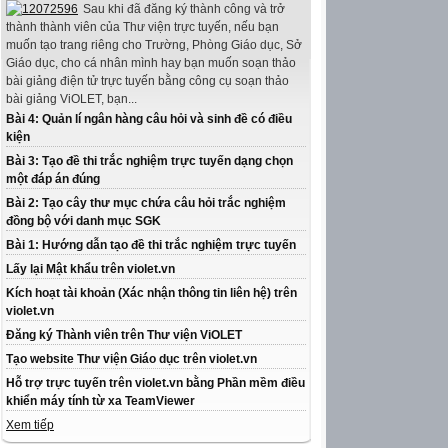
Sau khi đã đăng ký thành công và trở
thành thành viên của Thư viện trực tuyến, nếu bạn
muốn tạo trang riêng cho Trường, Phòng Giáo dục, Sở
Giáo dục, cho cá nhân mình hay bạn muốn soạn thảo
bài giảng điện tử trực tuyến bằng công cụ soạn thảo
bài giảng ViOLET, bạn...
Bài 4: Quản lí ngân hàng câu hỏi và sinh đề có điều
kiện
Bài 3: Tạo đề thi trắc nghiệm trực tuyến dạng chọn
một đáp án đúng
Bài 2: Tạo cây thư mục chứa câu hỏi trắc nghiệm
đồng bộ với danh mục SGK
Bài 1: Hướng dẫn tạo đề thi trắc nghiệm trực tuyến
Lấy lại Mật khẩu trên violet.vn
Kích hoạt tài khoản (Xác nhận thông tin liên hệ) trên
violet.vn
Đăng ký Thành viên trên Thư viện ViOLET
Tạo website Thư viện Giáo dục trên violet.vn
Hỗ trợ trực tuyến trên violet.vn bằng Phần mềm điều
khiển máy tính từ xa TeamViewer
Xem tiếp