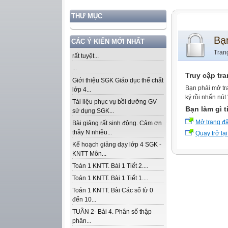
THƯ MỤC
Bạ
CÁC Ý KIẾN MỚI NHẤT
Tran
rất tuyệt...
...
Truy cập tr
Giới thiệu SGK Giáo dục thể chất
Bạn phải mở tr
lớp 4...
ký rồi nhấn nút
Tài liệu phục vụ bồi dưỡng GV
Bạn làm gì t
sử dụng SGK...
Mở trang đ
Bài giảng rất sinh động. Cảm ơn
thầy N nhiều...
Quay trở lại
Kế hoạch giảng dạy lớp 4 SGK -
KNTT Môn...
Toán 1 KNTT. Bài 1 Tiết 2....
Toán 1 KNTT. Bài 1 Tiết 1....
Toán 1 KNTT. Bài Các số từ 0
đến 10...
TUẦN 2- Bài 4. Phân số thập
phân...