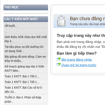
THƯ MỤC
Bạn chưa đăng 
CÁC Ý KIẾN MỚI NHẤT
Trang này yêu cầu bạn phả
rất tuyệt...
...
Truy cập trang này như t
Giới thiệu SGK Giáo dục thể chất
lớp 4...
Bạn phải mở trang đăng nhập, s
khẩu đã đăng ký rồi nhấn nút "Đ
Tài liệu phục vụ bồi dưỡng GV
sử dụng SGK...
Bạn làm gì tiếp theo?
Bài giảng rất sinh động. Cảm ơn
Mở trang đăng nhập
thầy N nhiều...
Quay trở lại trang trước
Kế hoạch giảng dạy lớp 4 SGK -
KNTT Môn...
Toán 1 KNTT. Bài 1 Tiết 2....
Toán 1 KNTT. Bài 1 Tiết 1....
Toán 1 KNTT. Bài Các số từ 0
đến 10...
TUẦN 2- Bài 4. Phân số thập
phân...