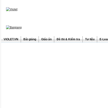
ViOLET.VN
Bài giảng
Giáo án
Đề thi & Kiểm tra
Tư liệu
E-Lea