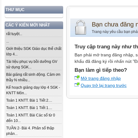
THƯ MỤC
Bạn chưa đăng 
CÁC Ý KIẾN MỚI NHẤT
Trang này yêu cầu bạn phả
rất tuyệt...
...
Truy cập trang này như t
Giới thiệu SGK Giáo dục thể chất
lớp 4...
Bạn phải mở trang đăng nhập, s
khẩu đã đăng ký rồi nhấn nút "Đ
Tài liệu phục vụ bồi dưỡng GV
sử dụng SGK...
Bạn làm gì tiếp theo?
Bài giảng rất sinh động. Cảm ơn
Mở trang đăng nhập
thầy N nhiều...
Quay trở lại trang trước
Kế hoạch giảng dạy lớp 4 SGK -
KNTT Môn...
Toán 1 KNTT. Bài 1 Tiết 2....
Toán 1 KNTT. Bài 1 Tiết 1....
Toán 1 KNTT. Bài Các số từ 0
đến 10...
TUẦN 2- Bài 4. Phân số thập
phân...