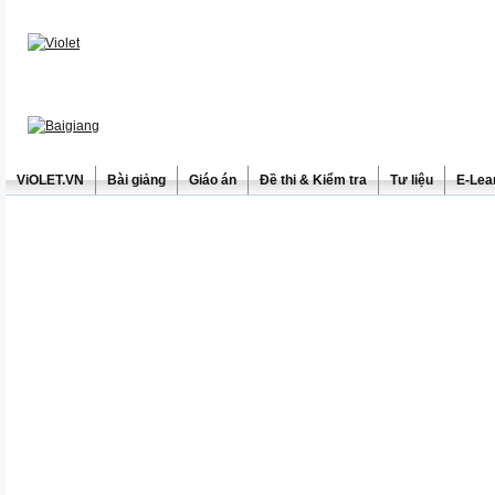
ViOLET.VN
Bài giảng
Giáo án
Đề thi & Kiểm tra
Tư liệu
E-Lea