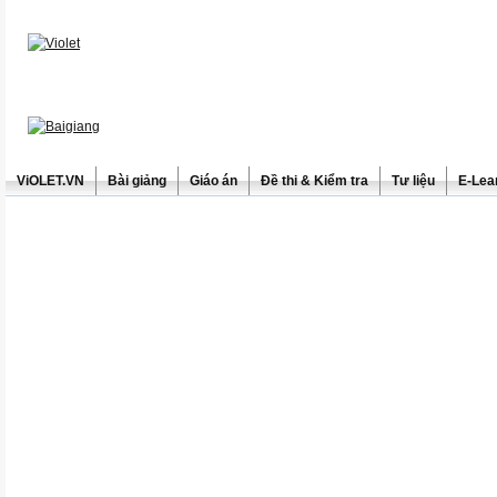
ViOLET.VN
Bài giảng
Giáo án
Đề thi & Kiểm tra
Tư liệu
E-Lea