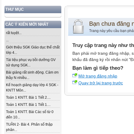
THƯ MỤC
Bạn chưa đăng 
CÁC Ý KIẾN MỚI NHẤT
Trang này yêu cầu bạn phả
rất tuyệt...
...
Truy cập trang này như t
Giới thiệu SGK Giáo dục thể chất
lớp 4...
Bạn phải mở trang đăng nhập, s
khẩu đã đăng ký rồi nhấn nút "Đ
Tài liệu phục vụ bồi dưỡng GV
sử dụng SGK...
Bạn làm gì tiếp theo?
Bài giảng rất sinh động. Cảm ơn
Mở trang đăng nhập
thầy N nhiều...
Quay trở lại trang trước
Kế hoạch giảng dạy lớp 4 SGK -
KNTT Môn...
Toán 1 KNTT. Bài 1 Tiết 2....
Toán 1 KNTT. Bài 1 Tiết 1....
Toán 1 KNTT. Bài Các số từ 0
đến 10...
TUẦN 2- Bài 4. Phân số thập
phân...