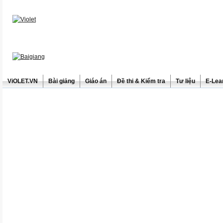
ViOLET.VN
Bài giảng
Giáo án
Đề thi & Kiểm tra
Tư liệu
E-Lea