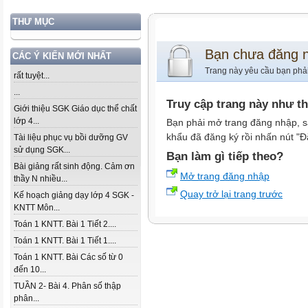
THƯ MỤC
Bạn chưa đăng 
CÁC Ý KIẾN MỚI NHẤT
Trang này yêu cầu bạn phả
rất tuyệt...
...
Truy cập trang này như t
Giới thiệu SGK Giáo dục thể chất
lớp 4...
Bạn phải mở trang đăng nhập, s
khẩu đã đăng ký rồi nhấn nút "Đ
Tài liệu phục vụ bồi dưỡng GV
sử dụng SGK...
Bạn làm gì tiếp theo?
Bài giảng rất sinh động. Cảm ơn
Mở trang đăng nhập
thầy N nhiều...
Quay trở lại trang trước
Kế hoạch giảng dạy lớp 4 SGK -
KNTT Môn...
Toán 1 KNTT. Bài 1 Tiết 2....
Toán 1 KNTT. Bài 1 Tiết 1....
Toán 1 KNTT. Bài Các số từ 0
đến 10...
TUẦN 2- Bài 4. Phân số thập
phân...