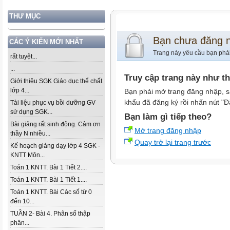
THƯ MỤC
Bạn chưa đăng 
CÁC Ý KIẾN MỚI NHẤT
Trang này yêu cầu bạn phả
rất tuyệt...
...
Truy cập trang này như t
Giới thiệu SGK Giáo dục thể chất
lớp 4...
Bạn phải mở trang đăng nhập, s
khẩu đã đăng ký rồi nhấn nút "Đ
Tài liệu phục vụ bồi dưỡng GV
sử dụng SGK...
Bạn làm gì tiếp theo?
Bài giảng rất sinh động. Cảm ơn
Mở trang đăng nhập
thầy N nhiều...
Quay trở lại trang trước
Kế hoạch giảng dạy lớp 4 SGK -
KNTT Môn...
Toán 1 KNTT. Bài 1 Tiết 2....
Toán 1 KNTT. Bài 1 Tiết 1....
Toán 1 KNTT. Bài Các số từ 0
đến 10...
TUẦN 2- Bài 4. Phân số thập
phân...