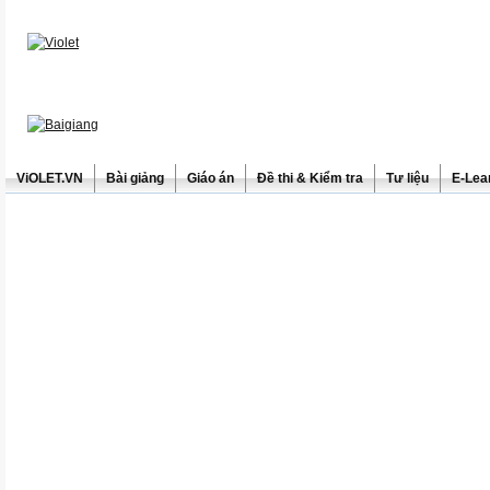
ViOLET.VN
Bài giảng
Giáo án
Đề thi & Kiểm tra
Tư liệu
E-Lea