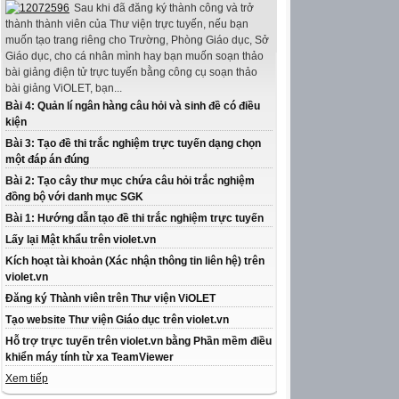
Sau khi đã đăng ký thành công và trở
thành thành viên của Thư viện trực tuyến, nếu bạn
muốn tạo trang riêng cho Trường, Phòng Giáo dục, Sở
Giáo dục, cho cá nhân mình hay bạn muốn soạn thảo
bài giảng điện tử trực tuyến bằng công cụ soạn thảo
bài giảng ViOLET, bạn...
Bài 4: Quản lí ngân hàng câu hỏi và sinh đề có điều
kiện
Bài 3: Tạo đề thi trắc nghiệm trực tuyến dạng chọn
một đáp án đúng
Bài 2: Tạo cây thư mục chứa câu hỏi trắc nghiệm
đồng bộ với danh mục SGK
Bài 1: Hướng dẫn tạo đề thi trắc nghiệm trực tuyến
Lấy lại Mật khẩu trên violet.vn
Kích hoạt tài khoản (Xác nhận thông tin liên hệ) trên
violet.vn
Đăng ký Thành viên trên Thư viện ViOLET
Tạo website Thư viện Giáo dục trên violet.vn
Hỗ trợ trực tuyến trên violet.vn bằng Phần mềm điều
khiển máy tính từ xa TeamViewer
Xem tiếp