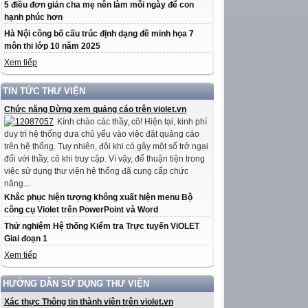
5 điều đơn giản cha mẹ nên làm mỗi ngày để con
hạnh phúc hơn
Hà Nội công bố cấu trúc định dạng đề minh họa 7
môn thi lớp 10 năm 2025
Xem tiếp
TIN TỨC THƯ VIỆN
Chức năng Dừng xem quảng cáo trên violet.vn
Kính chào các thầy, cô! Hiện tại, kinh phí
duy trì hệ thống dựa chủ yếu vào việc đặt quảng cáo
trên hệ thống. Tuy nhiên, đôi khi có gây một số trở ngại
đối với thầy, cô khi truy cập. Vì vậy, để thuận tiện trong
việc sử dụng thư viện hệ thống đã cung cấp chức
năng...
Khắc phục hiện tượng không xuất hiện menu Bộ
công cụ Violet trên PowerPoint và Word
Thử nghiệm Hệ thống Kiểm tra Trực tuyến ViOLET
Giai đoạn 1
Xem tiếp
HƯỚNG DẪN SỬ DỤNG THƯ VIỆN
Xác thực Thông tin thành viên trên violet.vn