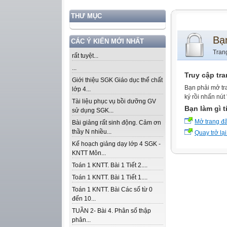
THƯ MỤC
Bạ
CÁC Ý KIẾN MỚI NHẤT
Tran
rất tuyệt...
...
Truy cập tr
Giới thiệu SGK Giáo dục thể chất
Bạn phải mở tr
lớp 4...
ký rồi nhấn nút
Tài liệu phục vụ bồi dưỡng GV
Bạn làm gì t
sử dụng SGK...
Mở trang đ
Bài giảng rất sinh động. Cảm ơn
thầy N nhiều...
Quay trở lại
Kế hoạch giảng dạy lớp 4 SGK -
KNTT Môn...
Toán 1 KNTT. Bài 1 Tiết 2....
Toán 1 KNTT. Bài 1 Tiết 1....
Toán 1 KNTT. Bài Các số từ 0
đến 10...
TUẦN 2- Bài 4. Phân số thập
phân...