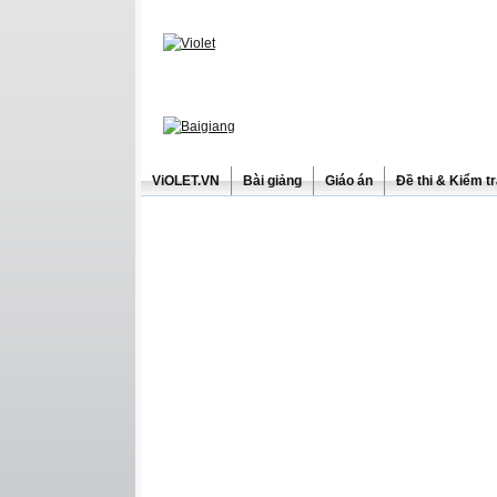
ViOLET.VN
Bài giảng
Giáo án
Đề thi & Kiểm t