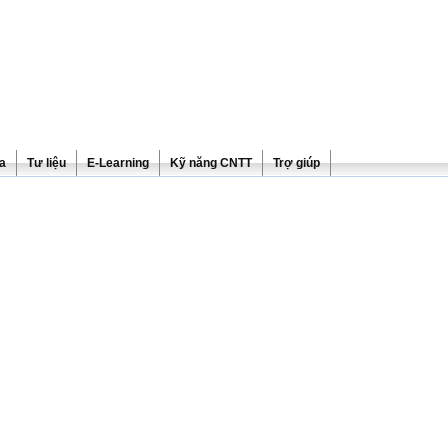
ra
Tư liệu
E-Learning
Kỹ năng CNTT
Trợ giúp