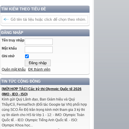
TÌM KIẾM THEO TIÊU ĐỀ
ĐĂNG NHẬP
Tên truy nhập
Mật khẩu
Ghi nhớ
Quên mật khẩu
ĐK thành viên
TIN TỨC CỘNG ĐỒNG
[MỜI HỢP TÁC] Các kỳ thi Olympic Quốc tế 2026
(IMO - IEO - ISO)
Kính gửi Quý Lãnh đạo, Ban Giám hiệu và Quý
Thầy/Cô, FermatTech (Đối tác Google tại VN) phối hợp
cùng SCO Ấn Độ trân trọng kính mời tham gia 3 kỳ thi
uy tín dành cho HS từ lớp 1 - 12: - IMO: Olympic Toán
Quốc tế. - IEO: Olympic Tiếng Anh Quốc tế. - ISO:
Olympic Khoa học...