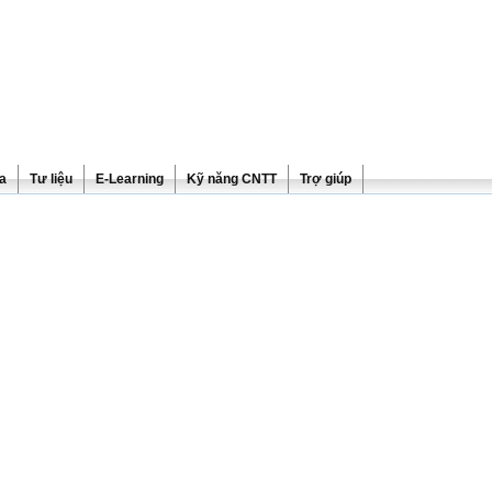
ra
Tư liệu
E-Learning
Kỹ năng CNTT
Trợ giúp