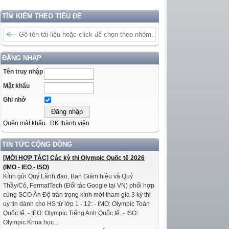
TÌM KIẾM THEO TIÊU ĐỀ
ĐĂNG NHẬP
Tên truy nhập
Mật khẩu
Ghi nhớ
Quên mật khẩu
ĐK thành viên
TIN TỨC CỘNG ĐỒNG
[MỜI HỢP TÁC] Các kỳ thi Olympic Quốc tế 2026
(IMO - IEO - ISO)
Kính gửi Quý Lãnh đạo, Ban Giám hiệu và Quý
Thầy/Cô, FermatTech (Đối tác Google tại VN) phối hợp
cùng SCO Ấn Độ trân trọng kính mời tham gia 3 kỳ thi
uy tín dành cho HS từ lớp 1 - 12: - IMO: Olympic Toán
Quốc tế. - IEO: Olympic Tiếng Anh Quốc tế. - ISO:
Olympic Khoa học...