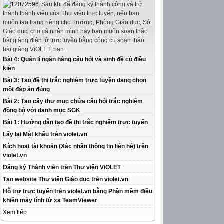
Sau khi đã đăng ký thành công và trở
thành thành viên của Thư viện trực tuyến, nếu bạn
muốn tạo trang riêng cho Trường, Phòng Giáo dục, Sở
Giáo dục, cho cá nhân mình hay bạn muốn soạn thảo
bài giảng điện tử trực tuyến bằng công cụ soạn thảo
bài giảng ViOLET, bạn...
Bài 4: Quản lí ngân hàng câu hỏi và sinh đề có điều
kiện
Bài 3: Tạo đề thi trắc nghiệm trực tuyến dạng chọn
một đáp án đúng
Bài 2: Tạo cây thư mục chứa câu hỏi trắc nghiệm
đồng bộ với danh mục SGK
Bài 1: Hướng dẫn tạo đề thi trắc nghiệm trực tuyến
Lấy lại Mật khẩu trên violet.vn
Kích hoạt tài khoản (Xác nhận thông tin liên hệ) trên
violet.vn
Đăng ký Thành viên trên Thư viện ViOLET
Tạo website Thư viện Giáo dục trên violet.vn
Hỗ trợ trực tuyến trên violet.vn bằng Phần mềm điều
khiển máy tính từ xa TeamViewer
Xem tiếp