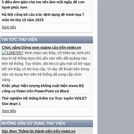
5 điều đơn giản cha mẹ nên làm mỗi ngày để con
hạnh phúc hơn
Hà Nội công bố cấu trúc định dạng đề minh họa 7
môn thi lớp 10 năm 2025
Xem tiếp
TIN TỨC THƯ VIỆN
Chức năng Dừng xem quảng cáo trên violet.vn
Kính chào các thầy, cô! Hiện tại, kinh phí
duy trì hệ thống dựa chủ yếu vào việc đặt quảng cáo
trên hệ thống. Tuy nhiên, đôi khi có gây một số trở ngại
đối với thầy, cô khi truy cập. Vì vậy, để thuận tiện trong
việc sử dụng thư viện hệ thống đã cung cấp chức
năng...
Khắc phục hiện tượng không xuất hiện menu Bộ
công cụ Violet trên PowerPoint và Word
Thử nghiệm Hệ thống Kiểm tra Trực tuyến ViOLET
Giai đoạn 1
Xem tiếp
HƯỚNG DẪN SỬ DỤNG THƯ VIỆN
Xác thực Thông tin thành viên trên violet.vn