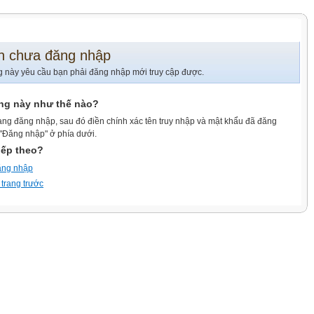
n chưa đăng nhập
g này yêu cầu bạn phải đăng nhập mới truy cập được.
ang này như thế nào?
ang đăng nhập, sau đó điền chính xác tên truy nhập và mật khẩu đã đăng
 "Đăng nhập" ở phía dưới.
iếp theo?
ăng nhập
 trang trước