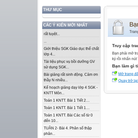
THƯ MỤC
Bạ
CÁC Ý KIẾN MỚI NHẤT
Tran
rất tuyệt...
...
Truy cập tr
Giới thiệu SGK Giáo dục thể chất
Bạn phải mở tr
lớp 4...
ký rồi nhấn nút
Tài liệu phục vụ bồi dưỡng GV
Bạn làm gì t
sử dụng SGK...
Mở trang đ
Bài giảng rất sinh động. Cảm ơn
thầy N nhiều...
Quay trở lại
Kế hoạch giảng dạy lớp 4 SGK -
KNTT Môn...
Toán 1 KNTT. Bài 1 Tiết 2....
Toán 1 KNTT. Bài 1 Tiết 1....
Toán 1 KNTT. Bài Các số từ 0
đến 10...
TUẦN 2- Bài 4. Phân số thập
phân...