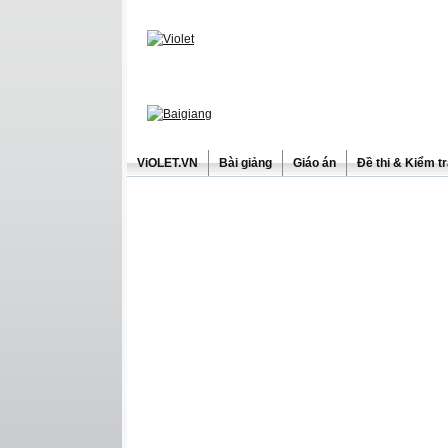
ViOLET.VN
Bài giảng
Giáo án
Đề thi & Kiểm t