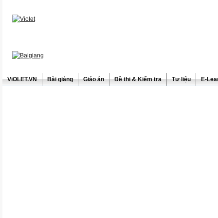
ViOLET.VN
Bài giảng
Giáo án
Đề thi & Kiểm tra
Tư liệu
E-Lea