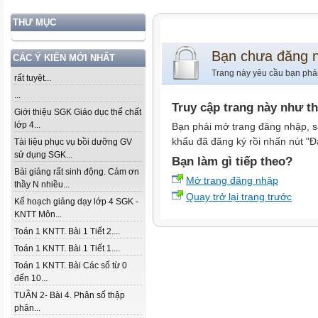
THƯ MỤC
Bạn chưa đăng 
CÁC Ý KIẾN MỚI NHẤT
Trang này yêu cầu bạn phả
rất tuyệt...
...
Truy cập trang này như t
Giới thiệu SGK Giáo dục thể chất
lớp 4...
Bạn phải mở trang đăng nhập, s
khẩu đã đăng ký rồi nhấn nút "Đ
Tài liệu phục vụ bồi dưỡng GV
sử dụng SGK...
Bạn làm gì tiếp theo?
Bài giảng rất sinh động. Cảm ơn
Mở trang đăng nhập
thầy N nhiều...
Quay trở lại trang trước
Kế hoạch giảng dạy lớp 4 SGK -
KNTT Môn...
Toán 1 KNTT. Bài 1 Tiết 2....
Toán 1 KNTT. Bài 1 Tiết 1....
Toán 1 KNTT. Bài Các số từ 0
đến 10...
TUẦN 2- Bài 4. Phân số thập
phân...