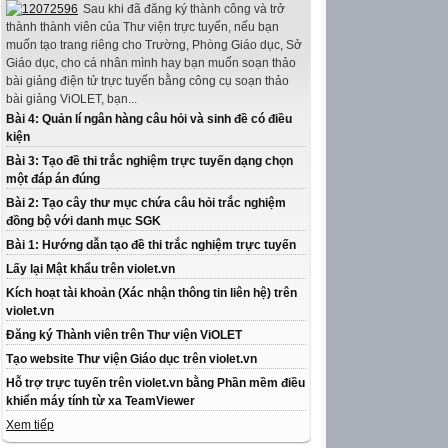
Sau khi đã đăng ký thành công và trở
thành thành viên của Thư viện trực tuyến, nếu bạn
muốn tạo trang riêng cho Trường, Phòng Giáo dục, Sở
Giáo dục, cho cá nhân mình hay bạn muốn soạn thảo
bài giảng điện tử trực tuyến bằng công cụ soạn thảo
bài giảng ViOLET, bạn...
Bài 4: Quản lí ngân hàng câu hỏi và sinh đề có điều
kiện
Bài 3: Tạo đề thi trắc nghiệm trực tuyến dạng chọn
một đáp án đúng
Bài 2: Tạo cây thư mục chứa câu hỏi trắc nghiệm
đồng bộ với danh mục SGK
Bài 1: Hướng dẫn tạo đề thi trắc nghiệm trực tuyến
Lấy lại Mật khẩu trên violet.vn
Kích hoạt tài khoản (Xác nhận thông tin liên hệ) trên
violet.vn
Đăng ký Thành viên trên Thư viện ViOLET
Tạo website Thư viện Giáo dục trên violet.vn
Hỗ trợ trực tuyến trên violet.vn bằng Phần mềm điều
khiển máy tính từ xa TeamViewer
Xem tiếp