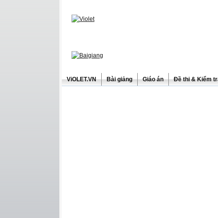
ViOLET.VN
Bài giảng
Giáo án
Đề thi & Kiểm t