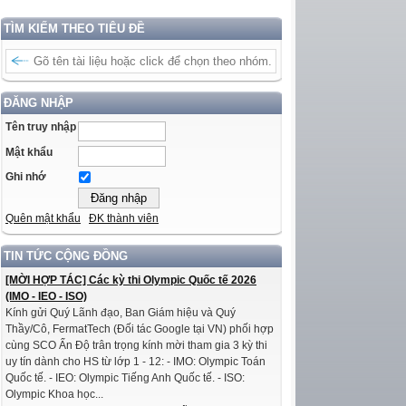
TÌM KIẾM THEO TIÊU ĐỀ
ĐĂNG NHẬP
Tên truy nhập
Mật khẩu
Ghi nhớ
Quên mật khẩu
ĐK thành viên
TIN TỨC CỘNG ĐỒNG
[MỜI HỢP TÁC] Các kỳ thi Olympic Quốc tế 2026
(IMO - IEO - ISO)
Kính gửi Quý Lãnh đạo, Ban Giám hiệu và Quý
Thầy/Cô, FermatTech (Đối tác Google tại VN) phối hợp
cùng SCO Ấn Độ trân trọng kính mời tham gia 3 kỳ thi
uy tín dành cho HS từ lớp 1 - 12: - IMO: Olympic Toán
Quốc tế. - IEO: Olympic Tiếng Anh Quốc tế. - ISO:
Olympic Khoa học...