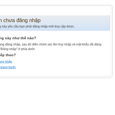
n chưa đăng nhập
g này yêu cầu bạn phải đăng nhập mới truy cập được.
ang này như thế nào?
ang đăng nhập, sau đó điền chính xác tên truy nhập và mật khẩu đã đăng
 "Đăng nhập" ở phía dưới.
iếp theo?
ăng nhập
 trang trước