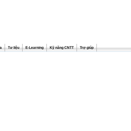
ra
Tư liệu
E-Learning
Kỹ năng CNTT
Trợ giúp