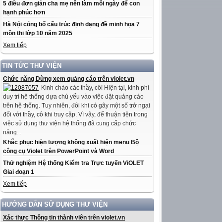
5 điều đơn giản cha mẹ nên làm mỗi ngày để con
hạnh phúc hơn
Hà Nội công bố cấu trúc định dạng đề minh họa 7
môn thi lớp 10 năm 2025
Xem tiếp
TIN TỨC THƯ VIỆN
Chức năng Dừng xem quảng cáo trên violet.vn
Kính chào các thầy, cô! Hiện tại, kinh phí
duy trì hệ thống dựa chủ yếu vào việc đặt quảng cáo
trên hệ thống. Tuy nhiên, đôi khi có gây một số trở ngại
đối với thầy, cô khi truy cập. Vì vậy, để thuận tiện trong
việc sử dụng thư viện hệ thống đã cung cấp chức
năng...
Khắc phục hiện tượng không xuất hiện menu Bộ
công cụ Violet trên PowerPoint và Word
Thử nghiệm Hệ thống Kiểm tra Trực tuyến ViOLET
Giai đoạn 1
Xem tiếp
HƯỚNG DẪN SỬ DỤNG THƯ VIỆN
Xác thực Thông tin thành viên trên violet.vn