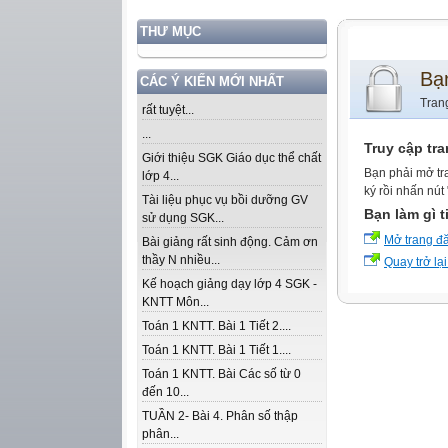
THƯ MỤC
Bạ
CÁC Ý KIẾN MỚI NHẤT
Tran
rất tuyệt...
...
Truy cập tr
Giới thiệu SGK Giáo dục thể chất
Bạn phải mở tr
lớp 4...
ký rồi nhấn nút
Tài liệu phục vụ bồi dưỡng GV
Bạn làm gì t
sử dụng SGK...
Mở trang đ
Bài giảng rất sinh động. Cảm ơn
thầy N nhiều...
Quay trở lại
Kế hoạch giảng dạy lớp 4 SGK -
KNTT Môn...
Toán 1 KNTT. Bài 1 Tiết 2....
Toán 1 KNTT. Bài 1 Tiết 1....
Toán 1 KNTT. Bài Các số từ 0
đến 10...
TUẦN 2- Bài 4. Phân số thập
phân...