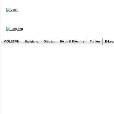
ViOLET.VN
Bài giảng
Giáo án
Đề thi & Kiểm tra
Tư liệu
E-Lea