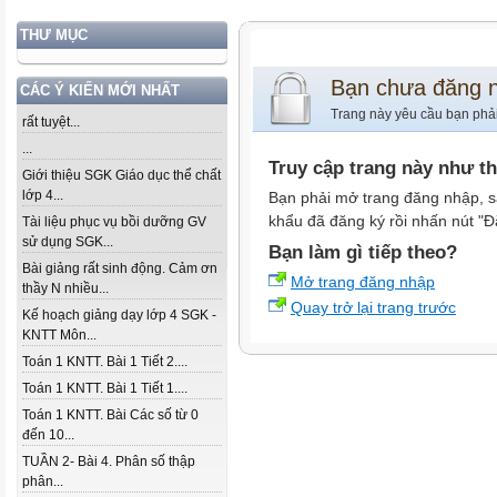
THƯ MỤC
Bạn chưa đăng 
CÁC Ý KIẾN MỚI NHẤT
Trang này yêu cầu bạn phả
rất tuyệt...
...
Truy cập trang này như t
Giới thiệu SGK Giáo dục thể chất
lớp 4...
Bạn phải mở trang đăng nhập, s
khẩu đã đăng ký rồi nhấn nút "Đ
Tài liệu phục vụ bồi dưỡng GV
sử dụng SGK...
Bạn làm gì tiếp theo?
Bài giảng rất sinh động. Cảm ơn
Mở trang đăng nhập
thầy N nhiều...
Quay trở lại trang trước
Kế hoạch giảng dạy lớp 4 SGK -
KNTT Môn...
Toán 1 KNTT. Bài 1 Tiết 2....
Toán 1 KNTT. Bài 1 Tiết 1....
Toán 1 KNTT. Bài Các số từ 0
đến 10...
TUẦN 2- Bài 4. Phân số thập
phân...