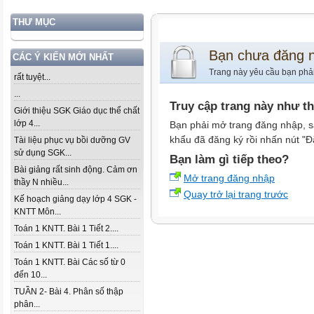
THƯ MỤC
Bạn chưa đăng 
CÁC Ý KIẾN MỚI NHẤT
Trang này yêu cầu bạn phả
rất tuyệt...
...
Truy cập trang này như t
Giới thiệu SGK Giáo dục thể chất
lớp 4...
Bạn phải mở trang đăng nhập, s
khẩu đã đăng ký rồi nhấn nút "Đ
Tài liệu phục vụ bồi dưỡng GV
sử dụng SGK...
Bạn làm gì tiếp theo?
Bài giảng rất sinh động. Cảm ơn
Mở trang đăng nhập
thầy N nhiều...
Quay trở lại trang trước
Kế hoạch giảng dạy lớp 4 SGK -
KNTT Môn...
Toán 1 KNTT. Bài 1 Tiết 2....
Toán 1 KNTT. Bài 1 Tiết 1....
Toán 1 KNTT. Bài Các số từ 0
đến 10...
TUẦN 2- Bài 4. Phân số thập
phân...