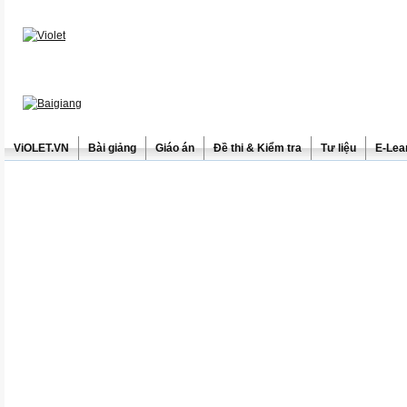
ViOLET.VN
Bài giảng
Giáo án
Đề thi & Kiểm tra
Tư liệu
E-Lea