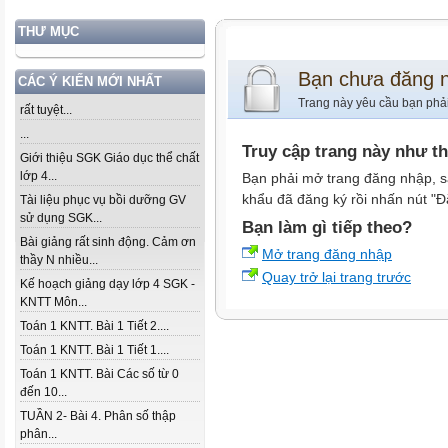
THƯ MỤC
Bạn chưa đăng 
CÁC Ý KIẾN MỚI NHẤT
Trang này yêu cầu bạn phả
rất tuyệt...
...
Truy cập trang này như t
Giới thiệu SGK Giáo dục thể chất
lớp 4...
Bạn phải mở trang đăng nhập, s
khẩu đã đăng ký rồi nhấn nút "Đ
Tài liệu phục vụ bồi dưỡng GV
sử dụng SGK...
Bạn làm gì tiếp theo?
Bài giảng rất sinh động. Cảm ơn
Mở trang đăng nhập
thầy N nhiều...
Quay trở lại trang trước
Kế hoạch giảng dạy lớp 4 SGK -
KNTT Môn...
Toán 1 KNTT. Bài 1 Tiết 2....
Toán 1 KNTT. Bài 1 Tiết 1....
Toán 1 KNTT. Bài Các số từ 0
đến 10...
TUẦN 2- Bài 4. Phân số thập
phân...