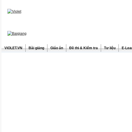
ViOLET.VN
Bài giảng
Giáo án
Đề thi & Kiểm tra
Tư liệu
E-Lea