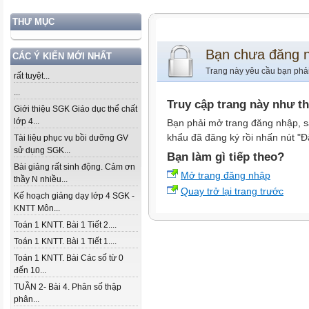
THƯ MỤC
Bạn chưa đăng 
CÁC Ý KIẾN MỚI NHẤT
Trang này yêu cầu bạn phả
rất tuyệt...
...
Truy cập trang này như t
Giới thiệu SGK Giáo dục thể chất
lớp 4...
Bạn phải mở trang đăng nhập, s
khẩu đã đăng ký rồi nhấn nút "Đ
Tài liệu phục vụ bồi dưỡng GV
sử dụng SGK...
Bạn làm gì tiếp theo?
Bài giảng rất sinh động. Cảm ơn
Mở trang đăng nhập
thầy N nhiều...
Quay trở lại trang trước
Kế hoạch giảng dạy lớp 4 SGK -
KNTT Môn...
Toán 1 KNTT. Bài 1 Tiết 2....
Toán 1 KNTT. Bài 1 Tiết 1....
Toán 1 KNTT. Bài Các số từ 0
đến 10...
TUẦN 2- Bài 4. Phân số thập
phân...