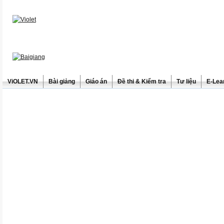
ViOLET.VN
Bài giảng
Giáo án
Đề thi & Kiểm tra
Tư liệu
E-Lea