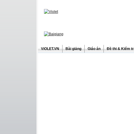
ViOLET.VN
Bài giảng
Giáo án
Đề thi & Kiểm t