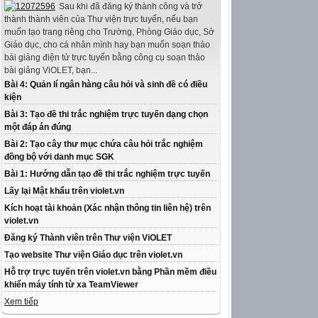
Sau khi đã đăng ký thành công và trở
thành thành viên của Thư viện trực tuyến, nếu bạn
muốn tạo trang riêng cho Trường, Phòng Giáo dục, Sở
Giáo dục, cho cá nhân mình hay bạn muốn soạn thảo
bài giảng điện tử trực tuyến bằng công cụ soạn thảo
bài giảng ViOLET, bạn...
Bài 4: Quản lí ngân hàng câu hỏi và sinh đề có điều
kiện
Bài 3: Tạo đề thi trắc nghiệm trực tuyến dạng chọn
một đáp án đúng
Bài 2: Tạo cây thư mục chứa câu hỏi trắc nghiệm
đồng bộ với danh mục SGK
Bài 1: Hướng dẫn tạo đề thi trắc nghiệm trực tuyến
Lấy lại Mật khẩu trên violet.vn
Kích hoạt tài khoản (Xác nhận thông tin liên hệ) trên
violet.vn
Đăng ký Thành viên trên Thư viện ViOLET
Tạo website Thư viện Giáo dục trên violet.vn
Hỗ trợ trực tuyến trên violet.vn bằng Phần mềm điều
khiển máy tính từ xa TeamViewer
Xem tiếp