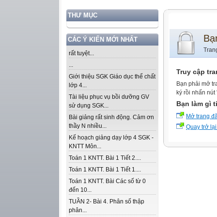
THƯ MỤC
Bạ
CÁC Ý KIẾN MỚI NHẤT
Tran
rất tuyệt...
...
Truy cập tr
Giới thiệu SGK Giáo dục thể chất
Bạn phải mở tr
lớp 4...
ký rồi nhấn nút
Tài liệu phục vụ bồi dưỡng GV
Bạn làm gì t
sử dụng SGK...
Mở trang đ
Bài giảng rất sinh động. Cảm ơn
thầy N nhiều...
Quay trở lại
Kế hoạch giảng dạy lớp 4 SGK -
KNTT Môn...
Toán 1 KNTT. Bài 1 Tiết 2....
Toán 1 KNTT. Bài 1 Tiết 1....
Toán 1 KNTT. Bài Các số từ 0
đến 10...
TUẦN 2- Bài 4. Phân số thập
phân...