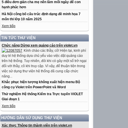
5 điều đơn giản cha mẹ nên làm mỗi ngày để con
hạnh phúc hơn
Hà Nội công bố cấu trúc định dạng đề minh họa 7
môn thi lớp 10 năm 2025
Xem tiếp
TIN TỨC THƯ VIỆN
Chức năng Dừng xem quảng cáo trên violet.vn
Kính chào các thầy, cô! Hiện tại, kinh phí
duy trì hệ thống dựa chủ yếu vào việc đặt quảng cáo
trên hệ thống. Tuy nhiên, đôi khi có gây một số trở ngại
đối với thầy, cô khi truy cập. Vì vậy, để thuận tiện trong
việc sử dụng thư viện hệ thống đã cung cấp chức
năng...
Khắc phục hiện tượng không xuất hiện menu Bộ
công cụ Violet trên PowerPoint và Word
Thử nghiệm Hệ thống Kiểm tra Trực tuyến ViOLET
Giai đoạn 1
Xem tiếp
HƯỚNG DẪN SỬ DỤNG THƯ VIỆN
Xác thực Thông tin thành viên trên violet.vn