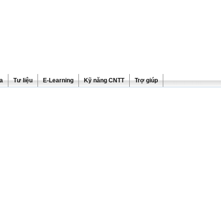
ra
Tư liệu
E-Learning
Kỹ năng CNTT
Trợ giúp