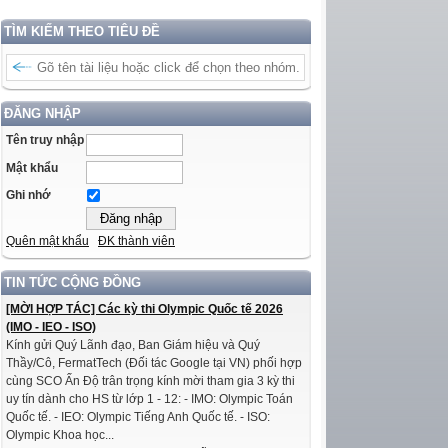
TÌM KIẾM THEO TIÊU ĐỀ
ĐĂNG NHẬP
Tên truy nhập
Mật khẩu
Ghi nhớ
Quên mật khẩu
ĐK thành viên
TIN TỨC CỘNG ĐỒNG
[MỜI HỢP TÁC] Các kỳ thi Olympic Quốc tế 2026
(IMO - IEO - ISO)
Kính gửi Quý Lãnh đạo, Ban Giám hiệu và Quý
Thầy/Cô, FermatTech (Đối tác Google tại VN) phối hợp
cùng SCO Ấn Độ trân trọng kính mời tham gia 3 kỳ thi
uy tín dành cho HS từ lớp 1 - 12: - IMO: Olympic Toán
Quốc tế. - IEO: Olympic Tiếng Anh Quốc tế. - ISO:
Olympic Khoa học...