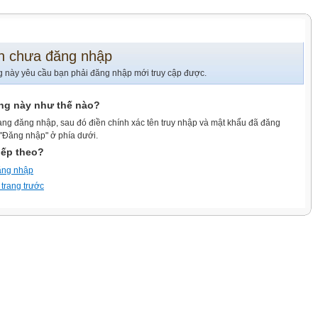
n chưa đăng nhập
g này yêu cầu bạn phải đăng nhập mới truy cập được.
ang này như thế nào?
ang đăng nhập, sau đó điền chính xác tên truy nhập và mật khẩu đã đăng
 "Đăng nhập" ở phía dưới.
iếp theo?
ăng nhập
 trang trước