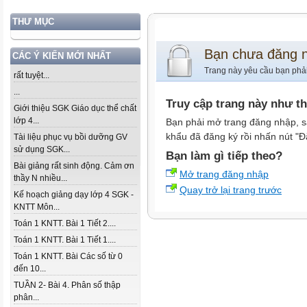
THƯ MỤC
Bạn chưa đăng 
CÁC Ý KIẾN MỚI NHẤT
Trang này yêu cầu bạn phả
rất tuyệt...
...
Truy cập trang này như t
Giới thiệu SGK Giáo dục thể chất
lớp 4...
Bạn phải mở trang đăng nhập, s
khẩu đã đăng ký rồi nhấn nút "Đ
Tài liệu phục vụ bồi dưỡng GV
sử dụng SGK...
Bạn làm gì tiếp theo?
Bài giảng rất sinh động. Cảm ơn
Mở trang đăng nhập
thầy N nhiều...
Quay trở lại trang trước
Kế hoạch giảng dạy lớp 4 SGK -
KNTT Môn...
Toán 1 KNTT. Bài 1 Tiết 2....
Toán 1 KNTT. Bài 1 Tiết 1....
Toán 1 KNTT. Bài Các số từ 0
đến 10...
TUẦN 2- Bài 4. Phân số thập
phân...