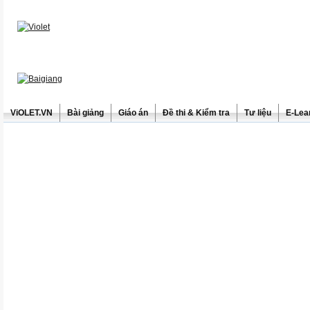
ViOLET.VN
Bài giảng
Giáo án
Đề thi & Kiểm tra
Tư liệu
E-Lea