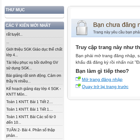
THƯ MỤC
Bạn chưa đăng 
CÁC Ý KIẾN MỚI NHẤT
Trang này yêu cầu bạn phả
rất tuyệt...
...
Truy cập trang này như t
Giới thiệu SGK Giáo dục thể chất
lớp 4...
Bạn phải mở trang đăng nhập, s
khẩu đã đăng ký rồi nhấn nút "Đ
Tài liệu phục vụ bồi dưỡng GV
sử dụng SGK...
Bạn làm gì tiếp theo?
Bài giảng rất sinh động. Cảm ơn
Mở trang đăng nhập
thầy N nhiều...
Quay trở lại trang trước
Kế hoạch giảng dạy lớp 4 SGK -
KNTT Môn...
Toán 1 KNTT. Bài 1 Tiết 2....
Toán 1 KNTT. Bài 1 Tiết 1....
Toán 1 KNTT. Bài Các số từ 0
đến 10...
TUẦN 2- Bài 4. Phân số thập
phân...