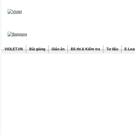
ViOLET.VN
Bài giảng
Giáo án
Đề thi & Kiểm tra
Tư liệu
E-Lea