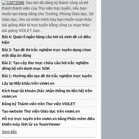
Sau khi đã đăng ký thành công và trở
thành thành viên của Thư viện trực tuyến, nếu bạn
muốn tạo trang riêng cho Trường, Phòng Giáo dục, Sở
Giáo dục, cho cá nhân mình hay bạn muốn soạn thảo
bài giảng điện tử trực tuyến bằng công cụ soạn thảo
bài giảng ViOLET, bạn...
Bài 4: Quản lí ngân hàng câu hỏi và sinh đề có điều
kiện
Bài 3: Tạo đề thi trắc nghiệm trực tuyến dạng chọn
một đáp án đúng
Bài 2: Tạo cây thư mục chứa câu hỏi trắc nghiệm
đồng bộ với danh mục SGK
Bài 1: Hướng dẫn tạo đề thi trắc nghiệm trực tuyến
Lấy lại Mật khẩu trên violet.vn
Kích hoạt tài khoản (Xác nhận thông tin liên hệ) trên
violet.vn
Đăng ký Thành viên trên Thư viện ViOLET
Tạo website Thư viện Giáo dục trên violet.vn
Hỗ trợ trực tuyến trên violet.vn bằng Phần mềm điều
khiển máy tính từ xa TeamViewer
Xem tiếp