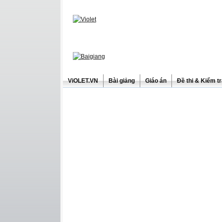
ViOLET.VN
Bài giảng
Giáo án
Đề thi & Kiểm t