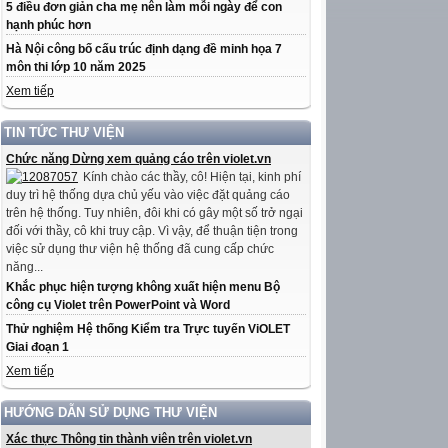
5 điều đơn giản cha mẹ nên làm mỗi ngày để con
hạnh phúc hơn
Hà Nội công bố cấu trúc định dạng đề minh họa 7
môn thi lớp 10 năm 2025
Xem tiếp
TIN TỨC THƯ VIỆN
Chức năng Dừng xem quảng cáo trên violet.vn
Kính chào các thầy, cô! Hiện tại, kinh phí
duy trì hệ thống dựa chủ yếu vào việc đặt quảng cáo
trên hệ thống. Tuy nhiên, đôi khi có gây một số trở ngại
đối với thầy, cô khi truy cập. Vì vậy, để thuận tiện trong
việc sử dụng thư viện hệ thống đã cung cấp chức
năng...
Khắc phục hiện tượng không xuất hiện menu Bộ
công cụ Violet trên PowerPoint và Word
Thử nghiệm Hệ thống Kiểm tra Trực tuyến ViOLET
Giai đoạn 1
Xem tiếp
HƯỚNG DẪN SỬ DỤNG THƯ VIỆN
Xác thực Thông tin thành viên trên violet.vn