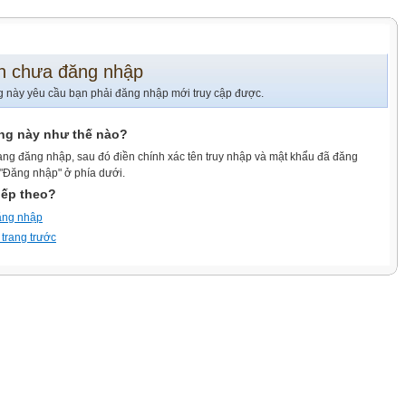
n chưa đăng nhập
g này yêu cầu bạn phải đăng nhập mới truy cập được.
ang này như thế nào?
ang đăng nhập, sau đó điền chính xác tên truy nhập và mật khẩu đã đăng
 "Đăng nhập" ở phía dưới.
iếp theo?
ăng nhập
 trang trước