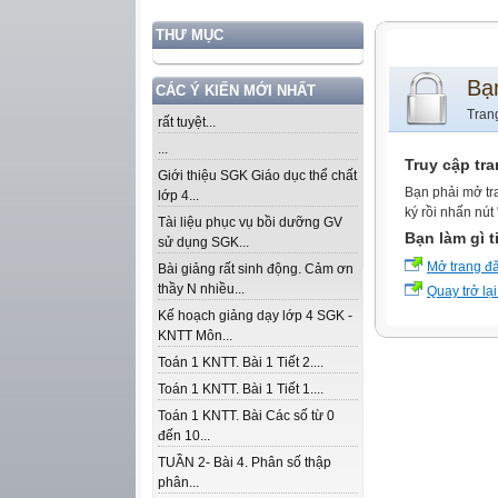
THƯ MỤC
Bạ
CÁC Ý KIẾN MỚI NHẤT
Tran
rất tuyệt...
...
Truy cập tr
Giới thiệu SGK Giáo dục thể chất
Bạn phải mở tr
lớp 4...
ký rồi nhấn nút
Tài liệu phục vụ bồi dưỡng GV
Bạn làm gì t
sử dụng SGK...
Mở trang đ
Bài giảng rất sinh động. Cảm ơn
thầy N nhiều...
Quay trở lại
Kế hoạch giảng dạy lớp 4 SGK -
KNTT Môn...
Toán 1 KNTT. Bài 1 Tiết 2....
Toán 1 KNTT. Bài 1 Tiết 1....
Toán 1 KNTT. Bài Các số từ 0
đến 10...
TUẦN 2- Bài 4. Phân số thập
phân...