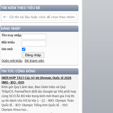
TÌM KIẾM THEO TIÊU ĐỀ
ĐĂNG NHẬP
Tên truy nhập
Mật khẩu
Ghi nhớ
Quên mật khẩu
ĐK thành viên
TIN TỨC CỘNG ĐỒNG
[MỜI HỢP TÁC] Các kỳ thi Olympic Quốc tế 2026
(IMO - IEO - ISO)
Kính gửi Quý Lãnh đạo, Ban Giám hiệu và Quý
Thầy/Cô, FermatTech (Đối tác Google tại VN) phối hợp
cùng SCO Ấn Độ trân trọng kính mời tham gia 3 kỳ thi
uy tín dành cho HS từ lớp 1 - 12: - IMO: Olympic Toán
Quốc tế. - IEO: Olympic Tiếng Anh Quốc tế. - ISO:
Olympic Khoa học...