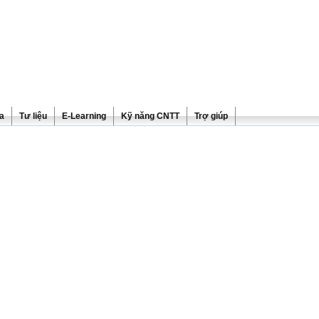
ra
Tư liệu
E-Learning
Kỹ năng CNTT
Trợ giúp