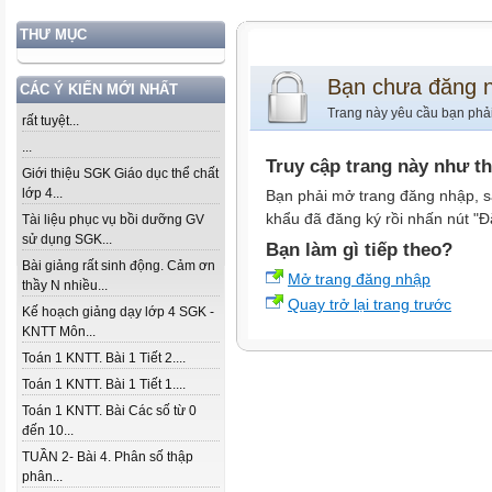
THƯ MỤC
Bạn chưa đăng 
CÁC Ý KIẾN MỚI NHẤT
Trang này yêu cầu bạn phả
rất tuyệt...
...
Truy cập trang này như t
Giới thiệu SGK Giáo dục thể chất
lớp 4...
Bạn phải mở trang đăng nhập, s
khẩu đã đăng ký rồi nhấn nút "Đ
Tài liệu phục vụ bồi dưỡng GV
sử dụng SGK...
Bạn làm gì tiếp theo?
Bài giảng rất sinh động. Cảm ơn
Mở trang đăng nhập
thầy N nhiều...
Quay trở lại trang trước
Kế hoạch giảng dạy lớp 4 SGK -
KNTT Môn...
Toán 1 KNTT. Bài 1 Tiết 2....
Toán 1 KNTT. Bài 1 Tiết 1....
Toán 1 KNTT. Bài Các số từ 0
đến 10...
TUẦN 2- Bài 4. Phân số thập
phân...