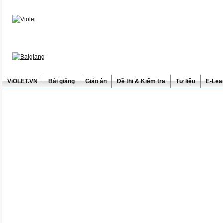
ViOLET.VN
Bài giảng
Giáo án
Đề thi & Kiểm tra
Tư liệu
E-Lea