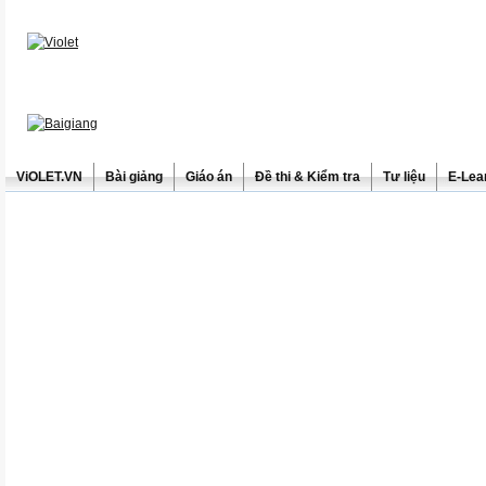
ViOLET.VN
Bài giảng
Giáo án
Đề thi & Kiểm tra
Tư liệu
E-Lea