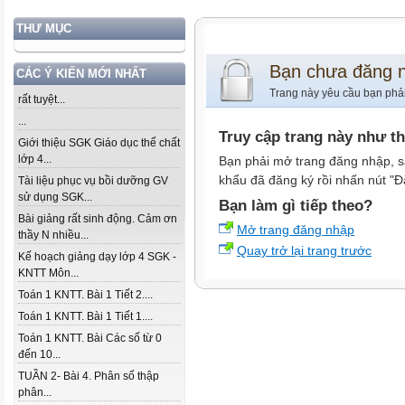
THƯ MỤC
Bạn chưa đăng 
CÁC Ý KIẾN MỚI NHẤT
Trang này yêu cầu bạn phả
rất tuyệt...
...
Truy cập trang này như t
Giới thiệu SGK Giáo dục thể chất
lớp 4...
Bạn phải mở trang đăng nhập, s
khẩu đã đăng ký rồi nhấn nút "Đ
Tài liệu phục vụ bồi dưỡng GV
sử dụng SGK...
Bạn làm gì tiếp theo?
Bài giảng rất sinh động. Cảm ơn
Mở trang đăng nhập
thầy N nhiều...
Quay trở lại trang trước
Kế hoạch giảng dạy lớp 4 SGK -
KNTT Môn...
Toán 1 KNTT. Bài 1 Tiết 2....
Toán 1 KNTT. Bài 1 Tiết 1....
Toán 1 KNTT. Bài Các số từ 0
đến 10...
TUẦN 2- Bài 4. Phân số thập
phân...