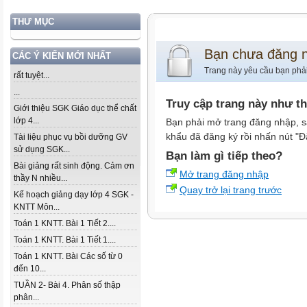
THƯ MỤC
Bạn chưa đăng 
CÁC Ý KIẾN MỚI NHẤT
Trang này yêu cầu bạn phả
rất tuyệt...
...
Truy cập trang này như t
Giới thiệu SGK Giáo dục thể chất
lớp 4...
Bạn phải mở trang đăng nhập, s
khẩu đã đăng ký rồi nhấn nút "Đ
Tài liệu phục vụ bồi dưỡng GV
sử dụng SGK...
Bạn làm gì tiếp theo?
Bài giảng rất sinh động. Cảm ơn
Mở trang đăng nhập
thầy N nhiều...
Quay trở lại trang trước
Kế hoạch giảng dạy lớp 4 SGK -
KNTT Môn...
Toán 1 KNTT. Bài 1 Tiết 2....
Toán 1 KNTT. Bài 1 Tiết 1....
Toán 1 KNTT. Bài Các số từ 0
đến 10...
TUẦN 2- Bài 4. Phân số thập
phân...