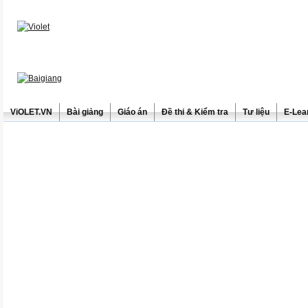
ViOLET.VN
Bài giảng
Giáo án
Đề thi & Kiểm tra
Tư liệu
E-Lea