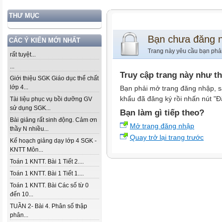
THƯ MỤC
Bạn chưa đăng 
CÁC Ý KIẾN MỚI NHẤT
Trang này yêu cầu bạn phả
rất tuyệt...
...
Truy cập trang này như t
Giới thiệu SGK Giáo dục thể chất
lớp 4...
Bạn phải mở trang đăng nhập, s
khẩu đã đăng ký rồi nhấn nút "Đ
Tài liệu phục vụ bồi dưỡng GV
sử dụng SGK...
Bạn làm gì tiếp theo?
Bài giảng rất sinh động. Cảm ơn
Mở trang đăng nhập
thầy N nhiều...
Quay trở lại trang trước
Kế hoạch giảng dạy lớp 4 SGK -
KNTT Môn...
Toán 1 KNTT. Bài 1 Tiết 2....
Toán 1 KNTT. Bài 1 Tiết 1....
Toán 1 KNTT. Bài Các số từ 0
đến 10...
TUẦN 2- Bài 4. Phân số thập
phân...