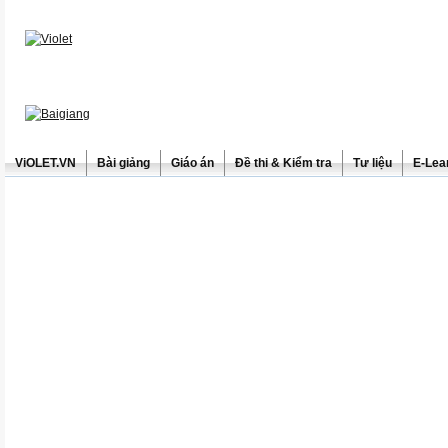
ViOLET.VN
Bài giảng
Giáo án
Đề thi & Kiểm tra
Tư liệu
E-Lea