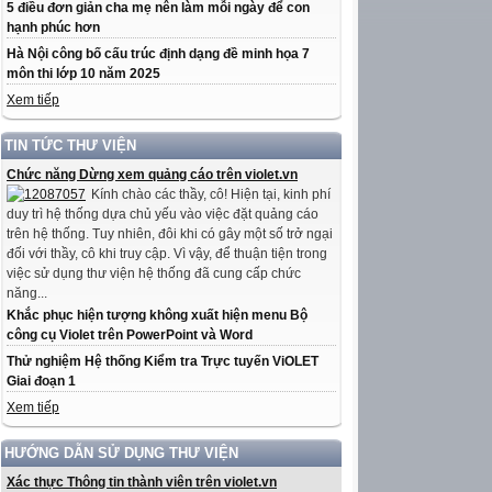
5 điều đơn giản cha mẹ nên làm mỗi ngày để con
hạnh phúc hơn
Hà Nội công bố cấu trúc định dạng đề minh họa 7
môn thi lớp 10 năm 2025
Xem tiếp
TIN TỨC THƯ VIỆN
Chức năng Dừng xem quảng cáo trên violet.vn
Kính chào các thầy, cô! Hiện tại, kinh phí
duy trì hệ thống dựa chủ yếu vào việc đặt quảng cáo
trên hệ thống. Tuy nhiên, đôi khi có gây một số trở ngại
đối với thầy, cô khi truy cập. Vì vậy, để thuận tiện trong
việc sử dụng thư viện hệ thống đã cung cấp chức
năng...
Khắc phục hiện tượng không xuất hiện menu Bộ
công cụ Violet trên PowerPoint và Word
Thử nghiệm Hệ thống Kiểm tra Trực tuyến ViOLET
Giai đoạn 1
Xem tiếp
HƯỚNG DẪN SỬ DỤNG THƯ VIỆN
Xác thực Thông tin thành viên trên violet.vn