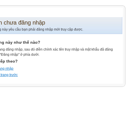
n chưa đăng nhập
g này yêu cầu bạn phải đăng nhập mới truy cập được.
ang này như thế nào?
ang đăng nhập, sau đó điền chính xác tên truy nhập và mật khẩu đã đăng
 "Đăng nhập" ở phía dưới.
iếp theo?
ăng nhập
 trang trước