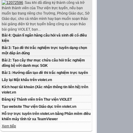
Sau khi đã đăng ký thành công và trở
thành thành viên của Thư viện trực tuyến, nếu bạn
muốn tạo trang riêng cho Trường, Phòng Giáo dục, Sở
Giáo dục, cho cá nhân mình hay bạn muốn soạn thảo
bài giảng điện tử trực tuyến bằng công cụ soạn thảo
bài giảng ViOLET, bạn...
Bài 4: Quản lí ngân hàng câu hỏi và sinh đề có điều
kiện
Bài 3: Tạo đề thi trắc nghiệm trực tuyến dạng chọn
một đáp án đúng
Bài 2: Tạo cây thư mục chứa câu hỏi trắc nghiệm
đồng bộ với danh mục SGK
Bài 1: Hướng dẫn tạo đề thi trắc nghiệm trực tuyến
Lấy lại Mật khẩu trên violet.vn
Kích hoạt tài khoản (Xác nhận thông tin liên hệ) trên
violet.vn
Đăng ký Thành viên trên Thư viện ViOLET
Tạo website Thư viện Giáo dục trên violet.vn
Hỗ trợ trực tuyến trên violet.vn bằng Phần mềm điều
khiển máy tính từ xa TeamViewer
Xem tiếp