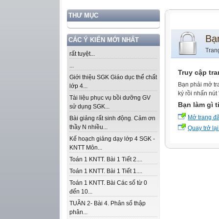
THƯ MỤC
Bạ
CÁC Ý KIẾN MỚI NHẤT
Tran
rất tuyệt...
...
Truy cập tr
Giới thiệu SGK Giáo dục thể chất
Bạn phải mở tr
lớp 4...
ký rồi nhấn nút
Tài liệu phục vụ bồi dưỡng GV
Bạn làm gì t
sử dụng SGK...
Mở trang đ
Bài giảng rất sinh động. Cảm ơn
thầy N nhiều...
Quay trở lại
Kế hoạch giảng dạy lớp 4 SGK -
KNTT Môn...
Toán 1 KNTT. Bài 1 Tiết 2....
Toán 1 KNTT. Bài 1 Tiết 1....
Toán 1 KNTT. Bài Các số từ 0
đến 10...
TUẦN 2- Bài 4. Phân số thập
phân...