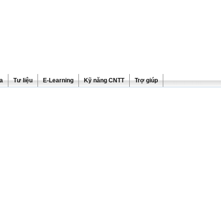
ra
Tư liệu
E-Learning
Kỹ năng CNTT
Trợ giúp