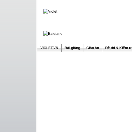
ViOLET.VN
Bài giảng
Giáo án
Đề thi & Kiểm t