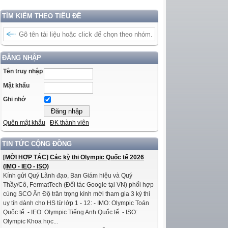
TÌM KIẾM THEO TIÊU ĐỀ
ĐĂNG NHẬP
Tên truy nhập
Mật khẩu
Ghi nhớ
Quên mật khẩu
ĐK thành viên
TIN TỨC CỘNG ĐỒNG
[MỜI HỢP TÁC] Các kỳ thi Olympic Quốc tế 2026
(IMO - IEO - ISO)
Kính gửi Quý Lãnh đạo, Ban Giám hiệu và Quý
Thầy/Cô, FermatTech (Đối tác Google tại VN) phối hợp
cùng SCO Ấn Độ trân trọng kính mời tham gia 3 kỳ thi
uy tín dành cho HS từ lớp 1 - 12: - IMO: Olympic Toán
Quốc tế. - IEO: Olympic Tiếng Anh Quốc tế. - ISO:
Olympic Khoa học...