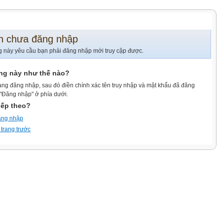
n chưa đăng nhập
g này yêu cầu bạn phải đăng nhập mới truy cập được.
ang này như thế nào?
ang đăng nhập, sau đó điền chính xác tên truy nhập và mật khẩu đã đăng
 "Đăng nhập" ở phía dưới.
iếp theo?
ăng nhập
 trang trước