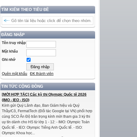
TÌM KIẾM THEO TIÊU ĐỀ
ĐĂNG NHẬP
Tên truy nhập
Mật khẩu
Ghi nhớ
Quên mật khẩu
ĐK thành viên
TIN TỨC CỘNG ĐỒNG
[MỜI HỢP TÁC] Các kỳ thi Olympic Quốc tế 2026
(IMO - IEO - ISO)
Kính gửi Quý Lãnh đạo, Ban Giám hiệu và Quý
Thầy/Cô, FermatTech (Đối tác Google tại VN) phối hợp
cùng SCO Ấn Độ trân trọng kính mời tham gia 3 kỳ thi
uy tín dành cho HS từ lớp 1 - 12: - IMO: Olympic Toán
Quốc tế. - IEO: Olympic Tiếng Anh Quốc tế. - ISO:
Olympic Khoa học...