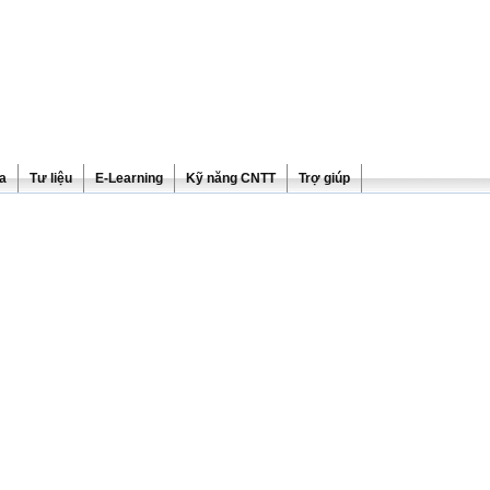
ra
Tư liệu
E-Learning
Kỹ năng CNTT
Trợ giúp