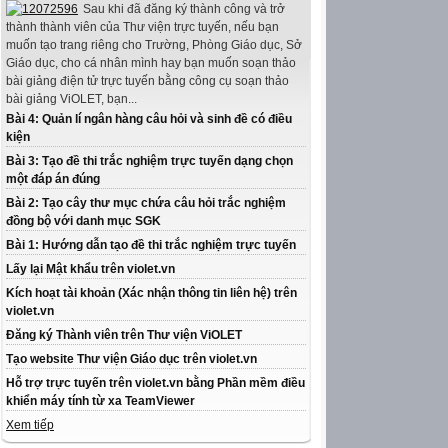
Sau khi đã đăng ký thành công và trở
thành thành viên của Thư viện trực tuyến, nếu bạn
muốn tạo trang riêng cho Trường, Phòng Giáo dục, Sở
Giáo dục, cho cá nhân mình hay bạn muốn soạn thảo
bài giảng điện tử trực tuyến bằng công cụ soạn thảo
bài giảng ViOLET, bạn...
Bài 4: Quản lí ngân hàng câu hỏi và sinh đề có điều
kiện
Bài 3: Tạo đề thi trắc nghiệm trực tuyến dạng chọn
một đáp án đúng
Bài 2: Tạo cây thư mục chứa câu hỏi trắc nghiệm
đồng bộ với danh mục SGK
Bài 1: Hướng dẫn tạo đề thi trắc nghiệm trực tuyến
Lấy lại Mật khẩu trên violet.vn
Kích hoạt tài khoản (Xác nhận thông tin liên hệ) trên
violet.vn
Đăng ký Thành viên trên Thư viện ViOLET
Tạo website Thư viện Giáo dục trên violet.vn
Hỗ trợ trực tuyến trên violet.vn bằng Phần mềm điều
khiển máy tính từ xa TeamViewer
Xem tiếp