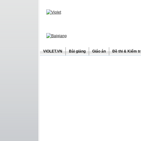
ViOLET.VN
Bài giảng
Giáo án
Đề thi & Kiểm t