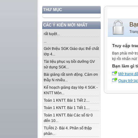
THƯ MỤC
Bạ
CÁC Ý KIẾN MỚI NHẤT
Tran
rất tuyệt...
...
Truy cập tr
Giới thiệu SGK Giáo dục thể chất
Bạn phải mở tr
lớp 4...
ký rồi nhấn nút
Tài liệu phục vụ bồi dưỡng GV
Bạn làm gì t
sử dụng SGK...
Mở trang đ
Bài giảng rất sinh động. Cảm ơn
thầy N nhiều...
Quay trở lại
Kế hoạch giảng dạy lớp 4 SGK -
KNTT Môn...
Toán 1 KNTT. Bài 1 Tiết 2....
Toán 1 KNTT. Bài 1 Tiết 1....
Toán 1 KNTT. Bài Các số từ 0
đến 10...
TUẦN 2- Bài 4. Phân số thập
phân...