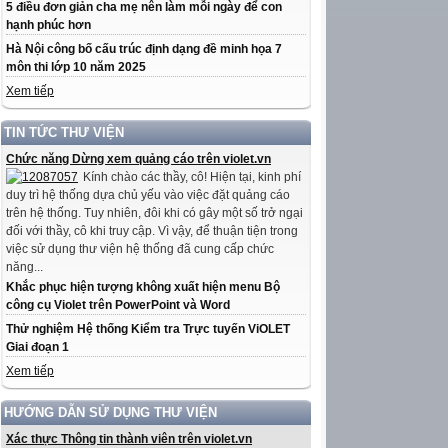
5 điều đơn giản cha mẹ nên làm mỗi ngày để con
hạnh phúc hơn
Hà Nội công bố cấu trúc định dạng đề minh họa 7
môn thi lớp 10 năm 2025
Xem tiếp
TIN TỨC THƯ VIỆN
Chức năng Dừng xem quảng cáo trên violet.vn
Kính chào các thầy, cô! Hiện tại, kinh phí
duy trì hệ thống dựa chủ yếu vào việc đặt quảng cáo
trên hệ thống. Tuy nhiên, đôi khi có gây một số trở ngại
đối với thầy, cô khi truy cập. Vì vậy, để thuận tiện trong
việc sử dụng thư viện hệ thống đã cung cấp chức
năng...
Khắc phục hiện tượng không xuất hiện menu Bộ
công cụ Violet trên PowerPoint và Word
Thử nghiệm Hệ thống Kiểm tra Trực tuyến ViOLET
Giai đoạn 1
Xem tiếp
HƯỚNG DẪN SỬ DỤNG THƯ VIỆN
Xác thực Thông tin thành viên trên violet.vn