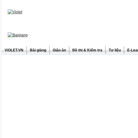
ViOLET.VN
Bài giảng
Giáo án
Đề thi & Kiểm tra
Tư liệu
E-Lea