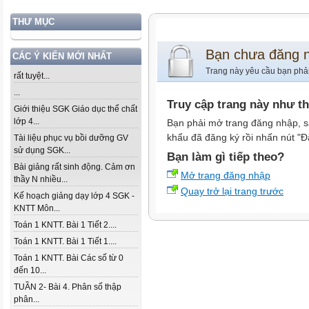
THƯ MỤC
Bạn chưa đăng 
CÁC Ý KIẾN MỚI NHẤT
Trang này yêu cầu bạn phả
rất tuyệt...
...
Truy cập trang này như t
Giới thiệu SGK Giáo dục thể chất
lớp 4...
Bạn phải mở trang đăng nhập, s
khẩu đã đăng ký rồi nhấn nút "Đ
Tài liệu phục vụ bồi dưỡng GV
sử dụng SGK...
Bạn làm gì tiếp theo?
Bài giảng rất sinh động. Cảm ơn
Mở trang đăng nhập
thầy N nhiều...
Quay trở lại trang trước
Kế hoạch giảng dạy lớp 4 SGK -
KNTT Môn...
Toán 1 KNTT. Bài 1 Tiết 2....
Toán 1 KNTT. Bài 1 Tiết 1....
Toán 1 KNTT. Bài Các số từ 0
đến 10...
TUẦN 2- Bài 4. Phân số thập
phân...