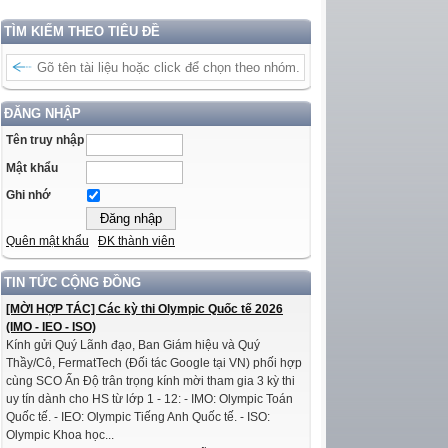
TÌM KIẾM THEO TIÊU ĐỀ
ĐĂNG NHẬP
Tên truy nhập
Mật khẩu
Ghi nhớ
Quên mật khẩu
ĐK thành viên
TIN TỨC CỘNG ĐỒNG
[MỜI HỢP TÁC] Các kỳ thi Olympic Quốc tế 2026
(IMO - IEO - ISO)
Kính gửi Quý Lãnh đạo, Ban Giám hiệu và Quý
Thầy/Cô, FermatTech (Đối tác Google tại VN) phối hợp
cùng SCO Ấn Độ trân trọng kính mời tham gia 3 kỳ thi
uy tín dành cho HS từ lớp 1 - 12: - IMO: Olympic Toán
Quốc tế. - IEO: Olympic Tiếng Anh Quốc tế. - ISO:
Olympic Khoa học...