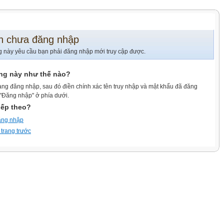
n chưa đăng nhập
g này yêu cầu bạn phải đăng nhập mới truy cập được.
ang này như thế nào?
ang đăng nhập, sau đó điền chính xác tên truy nhập và mật khẩu đã đăng
 "Đăng nhập" ở phía dưới.
iếp theo?
ăng nhập
 trang trước