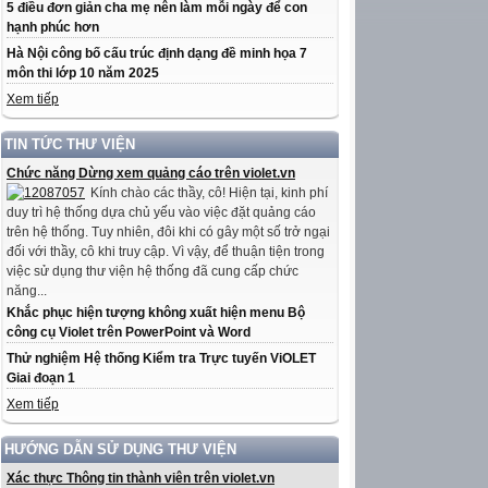
5 điều đơn giản cha mẹ nên làm mỗi ngày để con
hạnh phúc hơn
Hà Nội công bố cấu trúc định dạng đề minh họa 7
môn thi lớp 10 năm 2025
Xem tiếp
TIN TỨC THƯ VIỆN
Chức năng Dừng xem quảng cáo trên violet.vn
Kính chào các thầy, cô! Hiện tại, kinh phí
duy trì hệ thống dựa chủ yếu vào việc đặt quảng cáo
trên hệ thống. Tuy nhiên, đôi khi có gây một số trở ngại
đối với thầy, cô khi truy cập. Vì vậy, để thuận tiện trong
việc sử dụng thư viện hệ thống đã cung cấp chức
năng...
Khắc phục hiện tượng không xuất hiện menu Bộ
công cụ Violet trên PowerPoint và Word
Thử nghiệm Hệ thống Kiểm tra Trực tuyến ViOLET
Giai đoạn 1
Xem tiếp
HƯỚNG DẪN SỬ DỤNG THƯ VIỆN
Xác thực Thông tin thành viên trên violet.vn