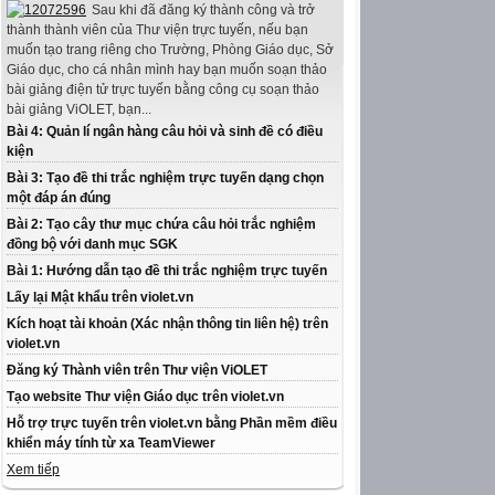
Sau khi đã đăng ký thành công và trở
thành thành viên của Thư viện trực tuyến, nếu bạn
muốn tạo trang riêng cho Trường, Phòng Giáo dục, Sở
Giáo dục, cho cá nhân mình hay bạn muốn soạn thảo
bài giảng điện tử trực tuyến bằng công cụ soạn thảo
bài giảng ViOLET, bạn...
Bài 4: Quản lí ngân hàng câu hỏi và sinh đề có điều
kiện
Bài 3: Tạo đề thi trắc nghiệm trực tuyến dạng chọn
một đáp án đúng
Bài 2: Tạo cây thư mục chứa câu hỏi trắc nghiệm
đồng bộ với danh mục SGK
Bài 1: Hướng dẫn tạo đề thi trắc nghiệm trực tuyến
Lấy lại Mật khẩu trên violet.vn
Kích hoạt tài khoản (Xác nhận thông tin liên hệ) trên
violet.vn
Đăng ký Thành viên trên Thư viện ViOLET
Tạo website Thư viện Giáo dục trên violet.vn
Hỗ trợ trực tuyến trên violet.vn bằng Phần mềm điều
khiển máy tính từ xa TeamViewer
Xem tiếp