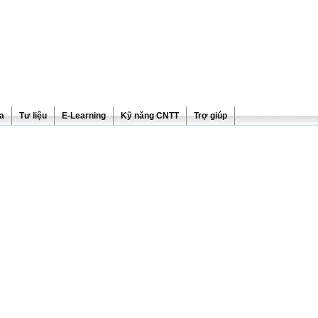
ra
Tư liệu
E-Learning
Kỹ năng CNTT
Trợ giúp