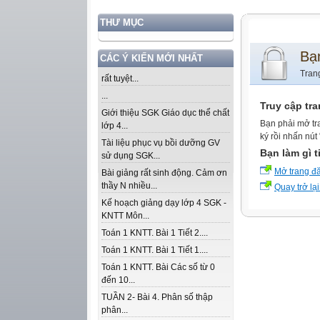
THƯ MỤC
Bạ
CÁC Ý KIẾN MỚI NHẤT
Tran
rất tuyệt...
...
Truy cập tr
Giới thiệu SGK Giáo dục thể chất
Bạn phải mở tr
lớp 4...
ký rồi nhấn nút
Tài liệu phục vụ bồi dưỡng GV
Bạn làm gì t
sử dụng SGK...
Mở trang đ
Bài giảng rất sinh động. Cảm ơn
thầy N nhiều...
Quay trở lại
Kế hoạch giảng dạy lớp 4 SGK -
KNTT Môn...
Toán 1 KNTT. Bài 1 Tiết 2....
Toán 1 KNTT. Bài 1 Tiết 1....
Toán 1 KNTT. Bài Các số từ 0
đến 10...
TUẦN 2- Bài 4. Phân số thập
phân...