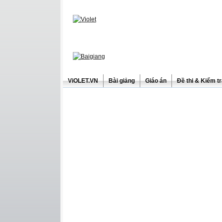
ViOLET.VN
Bài giảng
Giáo án
Đề thi & Kiểm t