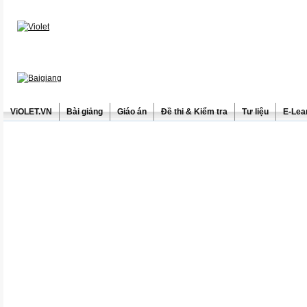
ViOLET.VN
Bài giảng
Giáo án
Đề thi & Kiểm tra
Tư liệu
E-Lea