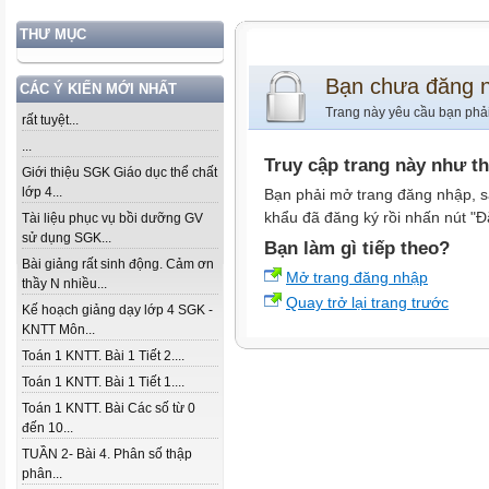
THƯ MỤC
Bạn chưa đăng 
CÁC Ý KIẾN MỚI NHẤT
Trang này yêu cầu bạn phả
rất tuyệt...
...
Truy cập trang này như t
Giới thiệu SGK Giáo dục thể chất
lớp 4...
Bạn phải mở trang đăng nhập, s
khẩu đã đăng ký rồi nhấn nút "Đ
Tài liệu phục vụ bồi dưỡng GV
sử dụng SGK...
Bạn làm gì tiếp theo?
Bài giảng rất sinh động. Cảm ơn
Mở trang đăng nhập
thầy N nhiều...
Quay trở lại trang trước
Kế hoạch giảng dạy lớp 4 SGK -
KNTT Môn...
Toán 1 KNTT. Bài 1 Tiết 2....
Toán 1 KNTT. Bài 1 Tiết 1....
Toán 1 KNTT. Bài Các số từ 0
đến 10...
TUẦN 2- Bài 4. Phân số thập
phân...