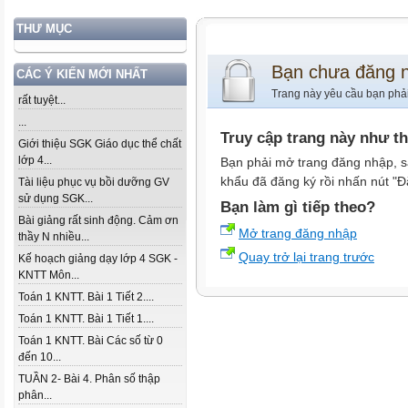
THƯ MỤC
Bạn chưa đăng 
CÁC Ý KIẾN MỚI NHẤT
Trang này yêu cầu bạn phả
rất tuyệt...
...
Truy cập trang này như t
Giới thiệu SGK Giáo dục thể chất
lớp 4...
Bạn phải mở trang đăng nhập, s
khẩu đã đăng ký rồi nhấn nút "Đ
Tài liệu phục vụ bồi dưỡng GV
sử dụng SGK...
Bạn làm gì tiếp theo?
Bài giảng rất sinh động. Cảm ơn
Mở trang đăng nhập
thầy N nhiều...
Quay trở lại trang trước
Kế hoạch giảng dạy lớp 4 SGK -
KNTT Môn...
Toán 1 KNTT. Bài 1 Tiết 2....
Toán 1 KNTT. Bài 1 Tiết 1....
Toán 1 KNTT. Bài Các số từ 0
đến 10...
TUẦN 2- Bài 4. Phân số thập
phân...