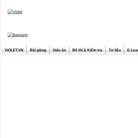
ViOLET.VN
Bài giảng
Giáo án
Đề thi & Kiểm tra
Tư liệu
E-Lea