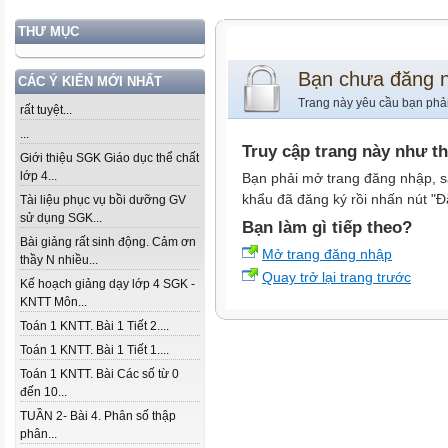
THƯ MỤC
Bạn chưa đăng 
CÁC Ý KIẾN MỚI NHẤT
Trang này yêu cầu bạn phả
rất tuyệt...
...
Truy cập trang này như t
Giới thiệu SGK Giáo dục thể chất
lớp 4...
Bạn phải mở trang đăng nhập, s
khẩu đã đăng ký rồi nhấn nút "Đ
Tài liệu phục vụ bồi dưỡng GV
sử dụng SGK...
Bạn làm gì tiếp theo?
Bài giảng rất sinh động. Cảm ơn
Mở trang đăng nhập
thầy N nhiều...
Quay trở lại trang trước
Kế hoạch giảng dạy lớp 4 SGK -
KNTT Môn...
Toán 1 KNTT. Bài 1 Tiết 2....
Toán 1 KNTT. Bài 1 Tiết 1....
Toán 1 KNTT. Bài Các số từ 0
đến 10...
TUẦN 2- Bài 4. Phân số thập
phân...