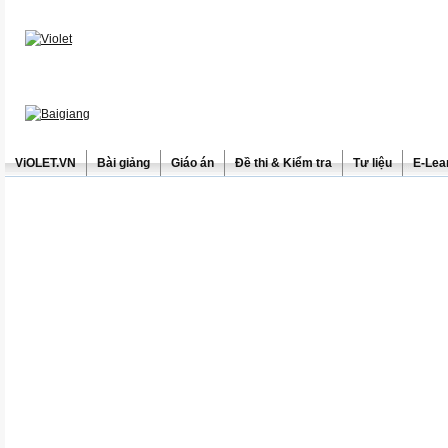
ViOLET.VN
Bài giảng
Giáo án
Đề thi & Kiểm tra
Tư liệu
E-Lea