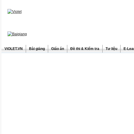
ViOLET.VN
Bài giảng
Giáo án
Đề thi & Kiểm tra
Tư liệu
E-Lea