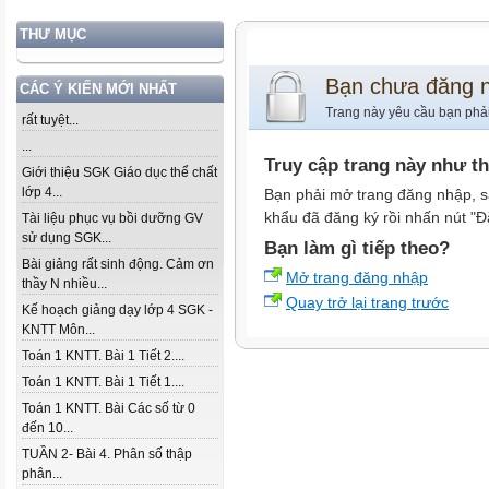
THƯ MỤC
Bạn chưa đăng 
CÁC Ý KIẾN MỚI NHẤT
Trang này yêu cầu bạn phả
rất tuyệt...
...
Truy cập trang này như t
Giới thiệu SGK Giáo dục thể chất
lớp 4...
Bạn phải mở trang đăng nhập, s
khẩu đã đăng ký rồi nhấn nút "Đ
Tài liệu phục vụ bồi dưỡng GV
sử dụng SGK...
Bạn làm gì tiếp theo?
Bài giảng rất sinh động. Cảm ơn
Mở trang đăng nhập
thầy N nhiều...
Quay trở lại trang trước
Kế hoạch giảng dạy lớp 4 SGK -
KNTT Môn...
Toán 1 KNTT. Bài 1 Tiết 2....
Toán 1 KNTT. Bài 1 Tiết 1....
Toán 1 KNTT. Bài Các số từ 0
đến 10...
TUẦN 2- Bài 4. Phân số thập
phân...