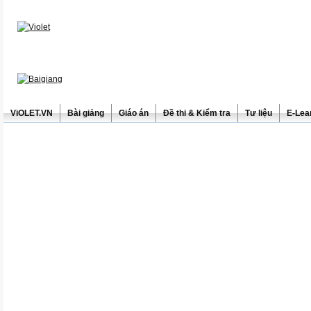
ViOLET.VN
Bài giảng
Giáo án
Đề thi & Kiểm tra
Tư liệu
E-Lea