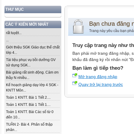
THƯ MỤC
Bạn chưa đăng 
CÁC Ý KIẾN MỚI NHẤT
Trang này yêu cầu bạn phả
rất tuyệt...
...
Truy cập trang này như t
Giới thiệu SGK Giáo dục thể chất
lớp 4...
Bạn phải mở trang đăng nhập, s
khẩu đã đăng ký rồi nhấn nút "Đ
Tài liệu phục vụ bồi dưỡng GV
sử dụng SGK...
Bạn làm gì tiếp theo?
Bài giảng rất sinh động. Cảm ơn
Mở trang đăng nhập
thầy N nhiều...
Quay trở lại trang trước
Kế hoạch giảng dạy lớp 4 SGK -
KNTT Môn...
Toán 1 KNTT. Bài 1 Tiết 2....
Toán 1 KNTT. Bài 1 Tiết 1....
Toán 1 KNTT. Bài Các số từ 0
đến 10...
TUẦN 2- Bài 4. Phân số thập
phân...