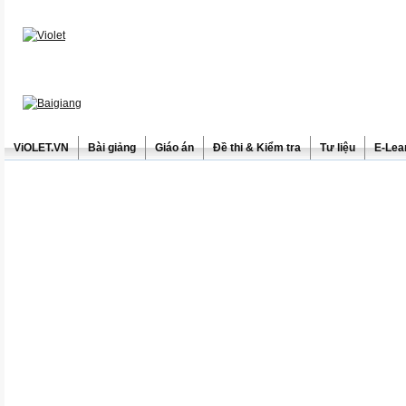
ViOLET.VN
Bài giảng
Giáo án
Đề thi & Kiểm tra
Tư liệu
E-Lea