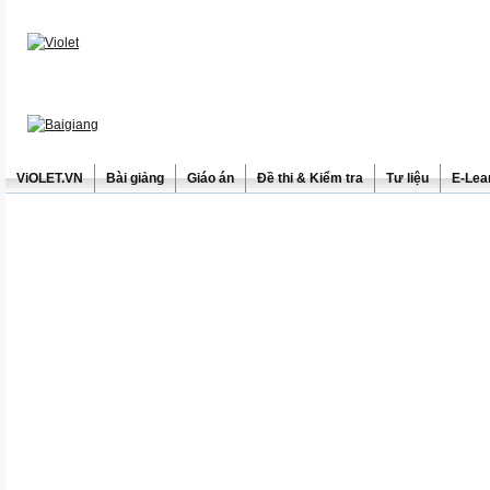
ViOLET.VN
Bài giảng
Giáo án
Đề thi & Kiểm tra
Tư liệu
E-Lea