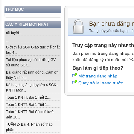
THƯ MỤC
Bạn chưa đăng 
CÁC Ý KIẾN MỚI NHẤT
Trang này yêu cầu bạn phả
rất tuyệt...
...
Truy cập trang này như t
Giới thiệu SGK Giáo dục thể chất
lớp 4...
Bạn phải mở trang đăng nhập, s
khẩu đã đăng ký rồi nhấn nút "Đ
Tài liệu phục vụ bồi dưỡng GV
sử dụng SGK...
Bạn làm gì tiếp theo?
Bài giảng rất sinh động. Cảm ơn
Mở trang đăng nhập
thầy N nhiều...
Quay trở lại trang trước
Kế hoạch giảng dạy lớp 4 SGK -
KNTT Môn...
Toán 1 KNTT. Bài 1 Tiết 2....
Toán 1 KNTT. Bài 1 Tiết 1....
Toán 1 KNTT. Bài Các số từ 0
đến 10...
TUẦN 2- Bài 4. Phân số thập
phân...