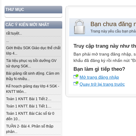
THƯ MỤC
Bạn chưa đăng 
CÁC Ý KIẾN MỚI NHẤT
Trang này yêu cầu bạn phả
rất tuyệt...
...
Truy cập trang này như t
Giới thiệu SGK Giáo dục thể chất
lớp 4...
Bạn phải mở trang đăng nhập, s
khẩu đã đăng ký rồi nhấn nút "Đ
Tài liệu phục vụ bồi dưỡng GV
sử dụng SGK...
Bạn làm gì tiếp theo?
Bài giảng rất sinh động. Cảm ơn
Mở trang đăng nhập
thầy N nhiều...
Quay trở lại trang trước
Kế hoạch giảng dạy lớp 4 SGK -
KNTT Môn...
Toán 1 KNTT. Bài 1 Tiết 2....
Toán 1 KNTT. Bài 1 Tiết 1....
Toán 1 KNTT. Bài Các số từ 0
đến 10...
TUẦN 2- Bài 4. Phân số thập
phân...