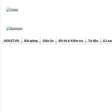
ViOLET.VN
Bài giảng
Giáo án
Đề thi & Kiểm tra
Tư liệu
E-Lea