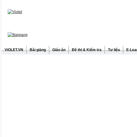
ViOLET.VN
Bài giảng
Giáo án
Đề thi & Kiểm tra
Tư liệu
E-Lea