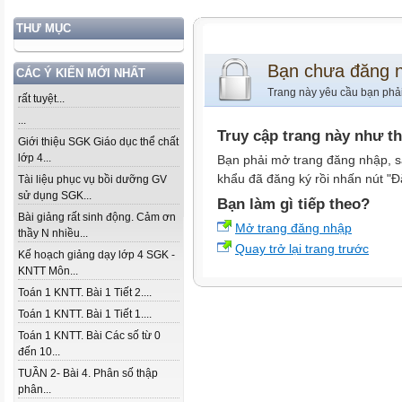
THƯ MỤC
Bạn chưa đăng 
CÁC Ý KIẾN MỚI NHẤT
Trang này yêu cầu bạn phả
rất tuyệt...
...
Truy cập trang này như t
Giới thiệu SGK Giáo dục thể chất
lớp 4...
Bạn phải mở trang đăng nhập, s
khẩu đã đăng ký rồi nhấn nút "Đ
Tài liệu phục vụ bồi dưỡng GV
sử dụng SGK...
Bạn làm gì tiếp theo?
Bài giảng rất sinh động. Cảm ơn
Mở trang đăng nhập
thầy N nhiều...
Quay trở lại trang trước
Kế hoạch giảng dạy lớp 4 SGK -
KNTT Môn...
Toán 1 KNTT. Bài 1 Tiết 2....
Toán 1 KNTT. Bài 1 Tiết 1....
Toán 1 KNTT. Bài Các số từ 0
đến 10...
TUẦN 2- Bài 4. Phân số thập
phân...