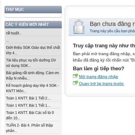
THƯ MỤC
Bạn chưa đăng 
CÁC Ý KIẾN MỚI NHẤT
Trang này yêu cầu bạn phả
rất tuyệt...
...
Truy cập trang này như t
Giới thiệu SGK Giáo dục thể chất
lớp 4...
Bạn phải mở trang đăng nhập, s
khẩu đã đăng ký rồi nhấn nút "Đ
Tài liệu phục vụ bồi dưỡng GV
sử dụng SGK...
Bạn làm gì tiếp theo?
Bài giảng rất sinh động. Cảm ơn
Mở trang đăng nhập
thầy N nhiều...
Quay trở lại trang trước
Kế hoạch giảng dạy lớp 4 SGK -
KNTT Môn...
Toán 1 KNTT. Bài 1 Tiết 2....
Toán 1 KNTT. Bài 1 Tiết 1....
Toán 1 KNTT. Bài Các số từ 0
đến 10...
TUẦN 2- Bài 4. Phân số thập
phân...