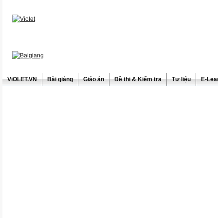
ViOLET.VN
Bài giảng
Giáo án
Đề thi & Kiểm tra
Tư liệu
E-Lea