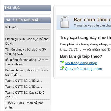
THƯ MỤC
Bạn chưa đăng 
CÁC Ý KIẾN MỚI NHẤT
Trang này yêu cầu bạn phả
rất tuyệt...
...
Truy cập trang này như t
Giới thiệu SGK Giáo dục thể chất
lớp 4...
Bạn phải mở trang đăng nhập, s
khẩu đã đăng ký rồi nhấn nút "Đ
Tài liệu phục vụ bồi dưỡng GV
sử dụng SGK...
Bạn làm gì tiếp theo?
Bài giảng rất sinh động. Cảm ơn
Mở trang đăng nhập
thầy N nhiều...
Quay trở lại trang trước
Kế hoạch giảng dạy lớp 4 SGK -
KNTT Môn...
Toán 1 KNTT. Bài 1 Tiết 2....
Toán 1 KNTT. Bài 1 Tiết 1....
Toán 1 KNTT. Bài Các số từ 0
đến 10...
TUẦN 2- Bài 4. Phân số thập
phân...