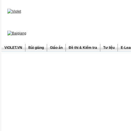
ViOLET.VN
Bài giảng
Giáo án
Đề thi & Kiểm tra
Tư liệu
E-Lea