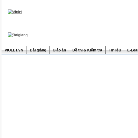
ViOLET.VN
Bài giảng
Giáo án
Đề thi & Kiểm tra
Tư liệu
E-Lea