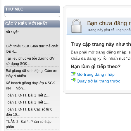
THƯ MỤC
Bạn chưa đăng 
CÁC Ý KIẾN MỚI NHẤT
Trang này yêu cầu bạn phả
rất tuyệt...
...
Truy cập trang này như t
Giới thiệu SGK Giáo dục thể chất
lớp 4...
Bạn phải mở trang đăng nhập, s
khẩu đã đăng ký rồi nhấn nút "Đ
Tài liệu phục vụ bồi dưỡng GV
sử dụng SGK...
Bạn làm gì tiếp theo?
Bài giảng rất sinh động. Cảm ơn
Mở trang đăng nhập
thầy N nhiều...
Quay trở lại trang trước
Kế hoạch giảng dạy lớp 4 SGK -
KNTT Môn...
Toán 1 KNTT. Bài 1 Tiết 2....
Toán 1 KNTT. Bài 1 Tiết 1....
Toán 1 KNTT. Bài Các số từ 0
đến 10...
TUẦN 2- Bài 4. Phân số thập
phân...