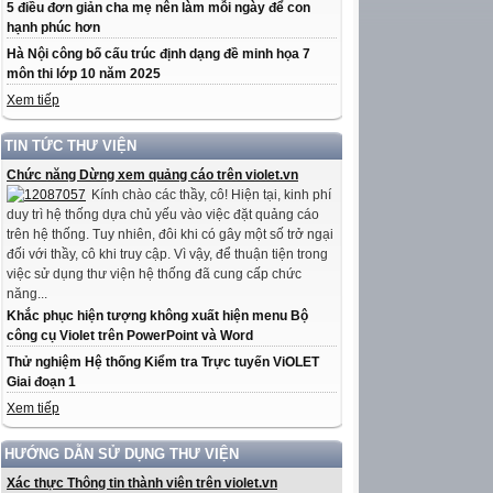
5 điều đơn giản cha mẹ nên làm mỗi ngày để con
hạnh phúc hơn
Hà Nội công bố cấu trúc định dạng đề minh họa 7
môn thi lớp 10 năm 2025
Xem tiếp
TIN TỨC THƯ VIỆN
Chức năng Dừng xem quảng cáo trên violet.vn
Kính chào các thầy, cô! Hiện tại, kinh phí
duy trì hệ thống dựa chủ yếu vào việc đặt quảng cáo
trên hệ thống. Tuy nhiên, đôi khi có gây một số trở ngại
đối với thầy, cô khi truy cập. Vì vậy, để thuận tiện trong
việc sử dụng thư viện hệ thống đã cung cấp chức
năng...
Khắc phục hiện tượng không xuất hiện menu Bộ
công cụ Violet trên PowerPoint và Word
Thử nghiệm Hệ thống Kiểm tra Trực tuyến ViOLET
Giai đoạn 1
Xem tiếp
HƯỚNG DẪN SỬ DỤNG THƯ VIỆN
Xác thực Thông tin thành viên trên violet.vn