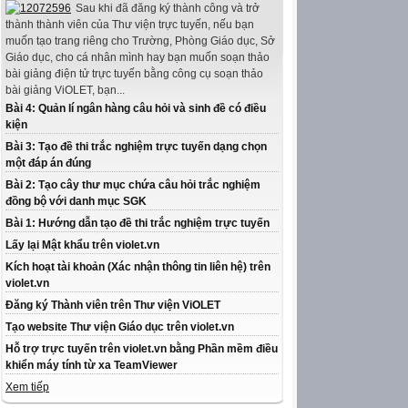
Sau khi đã đăng ký thành công và trở
thành thành viên của Thư viện trực tuyến, nếu bạn
muốn tạo trang riêng cho Trường, Phòng Giáo dục, Sở
Giáo dục, cho cá nhân mình hay bạn muốn soạn thảo
bài giảng điện tử trực tuyến bằng công cụ soạn thảo
bài giảng ViOLET, bạn...
Bài 4: Quản lí ngân hàng câu hỏi và sinh đề có điều
kiện
Bài 3: Tạo đề thi trắc nghiệm trực tuyến dạng chọn
một đáp án đúng
Bài 2: Tạo cây thư mục chứa câu hỏi trắc nghiệm
đồng bộ với danh mục SGK
Bài 1: Hướng dẫn tạo đề thi trắc nghiệm trực tuyến
Lấy lại Mật khẩu trên violet.vn
Kích hoạt tài khoản (Xác nhận thông tin liên hệ) trên
violet.vn
Đăng ký Thành viên trên Thư viện ViOLET
Tạo website Thư viện Giáo dục trên violet.vn
Hỗ trợ trực tuyến trên violet.vn bằng Phần mềm điều
khiển máy tính từ xa TeamViewer
Xem tiếp