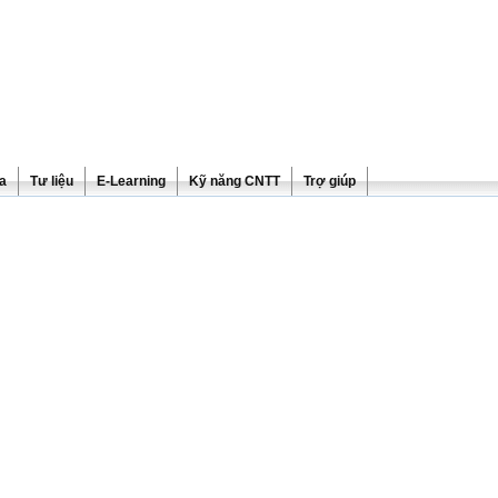
ra
Tư liệu
E-Learning
Kỹ năng CNTT
Trợ giúp