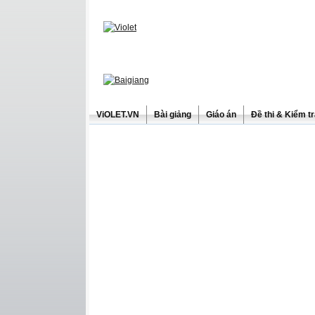
ViOLET.VN
Bài giảng
Giáo án
Đề thi & Kiểm t