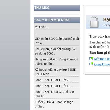
THƯ MỤC
Bạ
CÁC Ý KIẾN MỚI NHẤT
Tran
rất tuyệt...
...
Truy cập tr
Giới thiệu SGK Giáo dục thể chất
Bạn phải mở tr
lớp 4...
ký rồi nhấn nút
Tài liệu phục vụ bồi dưỡng GV
Bạn làm gì t
sử dụng SGK...
Mở trang đ
Bài giảng rất sinh động. Cảm ơn
thầy N nhiều...
Quay trở lại
Kế hoạch giảng dạy lớp 4 SGK -
KNTT Môn...
Toán 1 KNTT. Bài 1 Tiết 2....
Toán 1 KNTT. Bài 1 Tiết 1....
Toán 1 KNTT. Bài Các số từ 0
đến 10...
TUẦN 2- Bài 4. Phân số thập
phân...