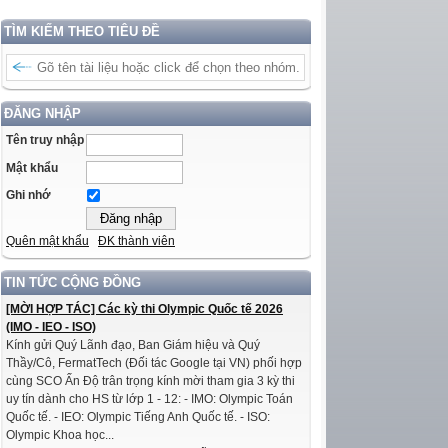
TÌM KIẾM THEO TIÊU ĐỀ
ĐĂNG NHẬP
Tên truy nhập
Mật khẩu
Ghi nhớ
Quên mật khẩu
ĐK thành viên
TIN TỨC CỘNG ĐỒNG
[MỜI HỢP TÁC] Các kỳ thi Olympic Quốc tế 2026
(IMO - IEO - ISO)
Kính gửi Quý Lãnh đạo, Ban Giám hiệu và Quý
Thầy/Cô, FermatTech (Đối tác Google tại VN) phối hợp
cùng SCO Ấn Độ trân trọng kính mời tham gia 3 kỳ thi
uy tín dành cho HS từ lớp 1 - 12: - IMO: Olympic Toán
Quốc tế. - IEO: Olympic Tiếng Anh Quốc tế. - ISO:
Olympic Khoa học...