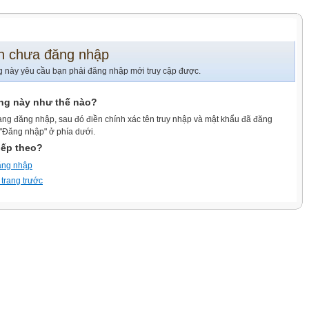
n chưa đăng nhập
g này yêu cầu bạn phải đăng nhập mới truy cập được.
ang này như thế nào?
ang đăng nhập, sau đó điền chính xác tên truy nhập và mật khẩu đã đăng
 "Đăng nhập" ở phía dưới.
iếp theo?
ăng nhập
 trang trước