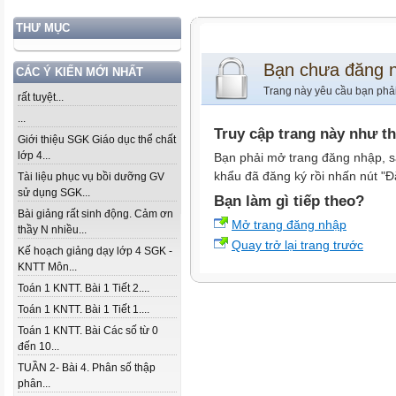
THƯ MỤC
Bạn chưa đăng 
CÁC Ý KIẾN MỚI NHẤT
Trang này yêu cầu bạn phả
rất tuyệt...
...
Truy cập trang này như t
Giới thiệu SGK Giáo dục thể chất
lớp 4...
Bạn phải mở trang đăng nhập, s
khẩu đã đăng ký rồi nhấn nút "Đ
Tài liệu phục vụ bồi dưỡng GV
sử dụng SGK...
Bạn làm gì tiếp theo?
Bài giảng rất sinh động. Cảm ơn
Mở trang đăng nhập
thầy N nhiều...
Quay trở lại trang trước
Kế hoạch giảng dạy lớp 4 SGK -
KNTT Môn...
Toán 1 KNTT. Bài 1 Tiết 2....
Toán 1 KNTT. Bài 1 Tiết 1....
Toán 1 KNTT. Bài Các số từ 0
đến 10...
TUẦN 2- Bài 4. Phân số thập
phân...