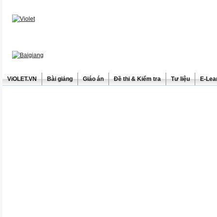
ViOLET.VN
Bài giảng
Giáo án
Đề thi & Kiểm tra
Tư liệu
E-Lea