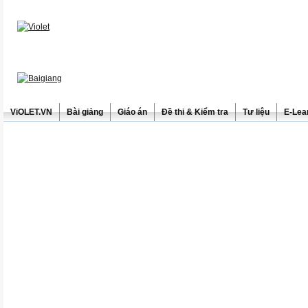
ViOLET.VN
Bài giảng
Giáo án
Đề thi & Kiểm tra
Tư liệu
E-Lea