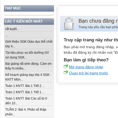
THƯ MỤC
Bạn chưa đăng 
CÁC Ý KIẾN MỚI NHẤT
Trang này yêu cầu bạn phả
rất tuyệt...
...
Truy cập trang này như t
Giới thiệu SGK Giáo dục thể chất
lớp 4...
Bạn phải mở trang đăng nhập, s
khẩu đã đăng ký rồi nhấn nút "Đ
Tài liệu phục vụ bồi dưỡng GV
sử dụng SGK...
Bạn làm gì tiếp theo?
Bài giảng rất sinh động. Cảm ơn
Mở trang đăng nhập
thầy N nhiều...
Quay trở lại trang trước
Kế hoạch giảng dạy lớp 4 SGK -
KNTT Môn...
Toán 1 KNTT. Bài 1 Tiết 2....
Toán 1 KNTT. Bài 1 Tiết 1....
Toán 1 KNTT. Bài Các số từ 0
đến 10...
TUẦN 2- Bài 4. Phân số thập
phân...