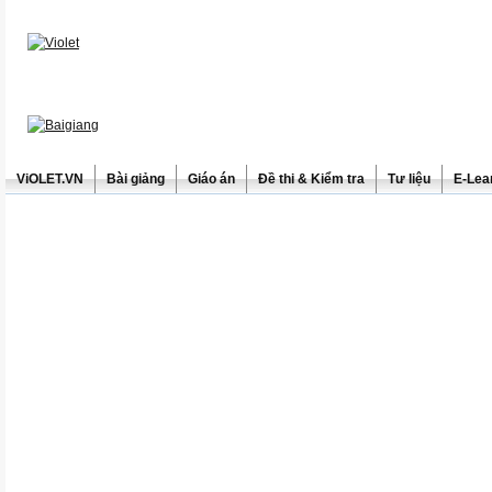
ViOLET.VN
Bài giảng
Giáo án
Đề thi & Kiểm tra
Tư liệu
E-Lea