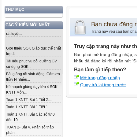
THƯ MỤC
Bạn chưa đăng 
CÁC Ý KIẾN MỚI NHẤT
Trang này yêu cầu bạn phả
rất tuyệt...
...
Truy cập trang này như t
Giới thiệu SGK Giáo dục thể chất
lớp 4...
Bạn phải mở trang đăng nhập, s
khẩu đã đăng ký rồi nhấn nút "Đ
Tài liệu phục vụ bồi dưỡng GV
sử dụng SGK...
Bạn làm gì tiếp theo?
Bài giảng rất sinh động. Cảm ơn
Mở trang đăng nhập
thầy N nhiều...
Quay trở lại trang trước
Kế hoạch giảng dạy lớp 4 SGK -
KNTT Môn...
Toán 1 KNTT. Bài 1 Tiết 2....
Toán 1 KNTT. Bài 1 Tiết 1....
Toán 1 KNTT. Bài Các số từ 0
đến 10...
TUẦN 2- Bài 4. Phân số thập
phân...