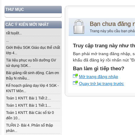
THƯ MỤC
Bạn chưa đăng 
CÁC Ý KIẾN MỚI NHẤT
Trang này yêu cầu bạn phả
rất tuyệt...
...
Truy cập trang này như t
Giới thiệu SGK Giáo dục thể chất
lớp 4...
Bạn phải mở trang đăng nhập, s
khẩu đã đăng ký rồi nhấn nút "Đ
Tài liệu phục vụ bồi dưỡng GV
sử dụng SGK...
Bạn làm gì tiếp theo?
Bài giảng rất sinh động. Cảm ơn
Mở trang đăng nhập
thầy N nhiều...
Quay trở lại trang trước
Kế hoạch giảng dạy lớp 4 SGK -
KNTT Môn...
Toán 1 KNTT. Bài 1 Tiết 2....
Toán 1 KNTT. Bài 1 Tiết 1....
Toán 1 KNTT. Bài Các số từ 0
đến 10...
TUẦN 2- Bài 4. Phân số thập
phân...