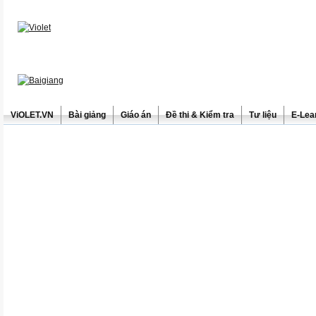
ViOLET.VN
Bài giảng
Giáo án
Đề thi & Kiểm tra
Tư liệu
E-Lea