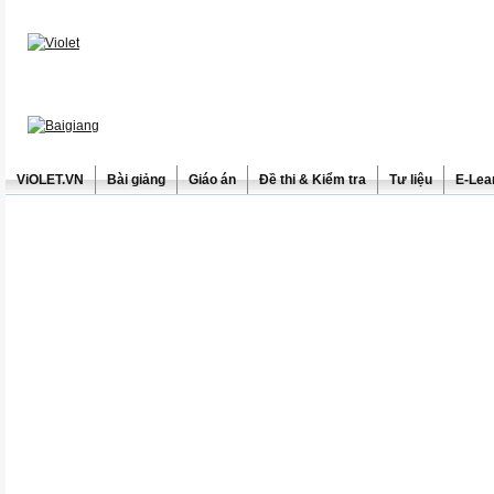
ViOLET.VN
Bài giảng
Giáo án
Đề thi & Kiểm tra
Tư liệu
E-Lea