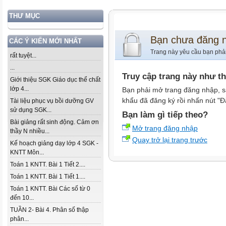
THƯ MỤC
Bạn chưa đăng 
CÁC Ý KIẾN MỚI NHẤT
Trang này yêu cầu bạn phả
rất tuyệt...
...
Truy cập trang này như t
Giới thiệu SGK Giáo dục thể chất
lớp 4...
Bạn phải mở trang đăng nhập, s
khẩu đã đăng ký rồi nhấn nút "Đ
Tài liệu phục vụ bồi dưỡng GV
sử dụng SGK...
Bạn làm gì tiếp theo?
Bài giảng rất sinh động. Cảm ơn
Mở trang đăng nhập
thầy N nhiều...
Quay trở lại trang trước
Kế hoạch giảng dạy lớp 4 SGK -
KNTT Môn...
Toán 1 KNTT. Bài 1 Tiết 2....
Toán 1 KNTT. Bài 1 Tiết 1....
Toán 1 KNTT. Bài Các số từ 0
đến 10...
TUẦN 2- Bài 4. Phân số thập
phân...