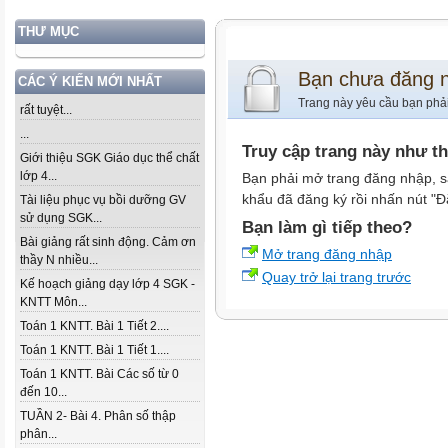
THƯ MỤC
Bạn chưa đăng 
CÁC Ý KIẾN MỚI NHẤT
Trang này yêu cầu bạn phả
rất tuyệt...
...
Truy cập trang này như t
Giới thiệu SGK Giáo dục thể chất
lớp 4...
Bạn phải mở trang đăng nhập, s
khẩu đã đăng ký rồi nhấn nút "Đ
Tài liệu phục vụ bồi dưỡng GV
sử dụng SGK...
Bạn làm gì tiếp theo?
Bài giảng rất sinh động. Cảm ơn
Mở trang đăng nhập
thầy N nhiều...
Quay trở lại trang trước
Kế hoạch giảng dạy lớp 4 SGK -
KNTT Môn...
Toán 1 KNTT. Bài 1 Tiết 2....
Toán 1 KNTT. Bài 1 Tiết 1....
Toán 1 KNTT. Bài Các số từ 0
đến 10...
TUẦN 2- Bài 4. Phân số thập
phân...