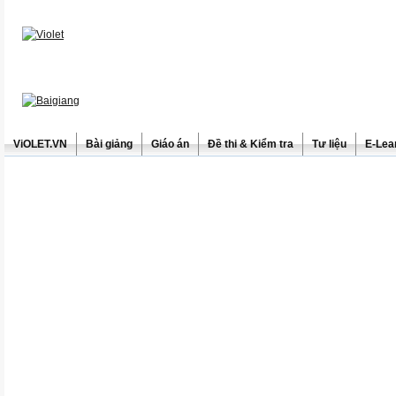
ViOLET.VN
Bài giảng
Giáo án
Đề thi & Kiểm tra
Tư liệu
E-Lea