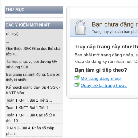
THƯ MỤC
Bạn chưa đăng 
CÁC Ý KIẾN MỚI NHẤT
Trang này yêu cầu bạn phả
rất tuyệt...
...
Truy cập trang này như t
Giới thiệu SGK Giáo dục thể chất
lớp 4...
Bạn phải mở trang đăng nhập, s
khẩu đã đăng ký rồi nhấn nút "Đ
Tài liệu phục vụ bồi dưỡng GV
sử dụng SGK...
Bạn làm gì tiếp theo?
Bài giảng rất sinh động. Cảm ơn
Mở trang đăng nhập
thầy N nhiều...
Quay trở lại trang trước
Kế hoạch giảng dạy lớp 4 SGK -
KNTT Môn...
Toán 1 KNTT. Bài 1 Tiết 2....
Toán 1 KNTT. Bài 1 Tiết 1....
Toán 1 KNTT. Bài Các số từ 0
đến 10...
TUẦN 2- Bài 4. Phân số thập
phân...