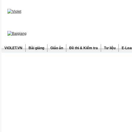
ViOLET.VN
Bài giảng
Giáo án
Đề thi & Kiểm tra
Tư liệu
E-Lea