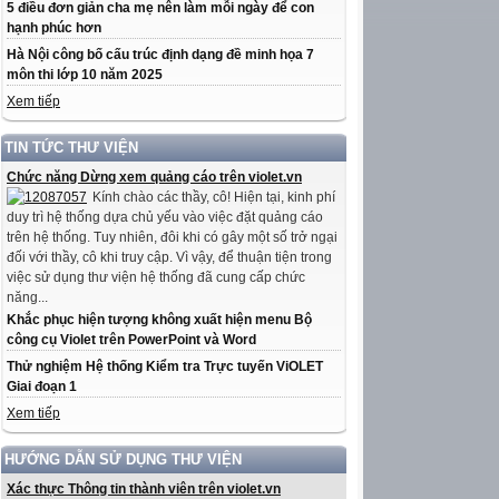
5 điều đơn giản cha mẹ nên làm mỗi ngày để con
hạnh phúc hơn
Hà Nội công bố cấu trúc định dạng đề minh họa 7
môn thi lớp 10 năm 2025
Xem tiếp
TIN TỨC THƯ VIỆN
Chức năng Dừng xem quảng cáo trên violet.vn
Kính chào các thầy, cô! Hiện tại, kinh phí
duy trì hệ thống dựa chủ yếu vào việc đặt quảng cáo
trên hệ thống. Tuy nhiên, đôi khi có gây một số trở ngại
đối với thầy, cô khi truy cập. Vì vậy, để thuận tiện trong
việc sử dụng thư viện hệ thống đã cung cấp chức
năng...
Khắc phục hiện tượng không xuất hiện menu Bộ
công cụ Violet trên PowerPoint và Word
Thử nghiệm Hệ thống Kiểm tra Trực tuyến ViOLET
Giai đoạn 1
Xem tiếp
HƯỚNG DẪN SỬ DỤNG THƯ VIỆN
Xác thực Thông tin thành viên trên violet.vn