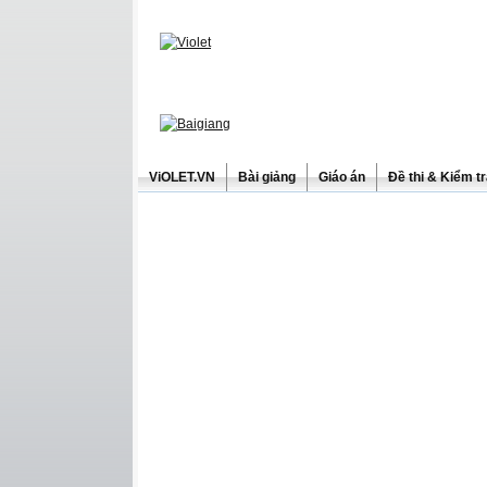
ViOLET.VN
Bài giảng
Giáo án
Đề thi & Kiểm t