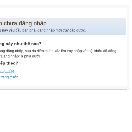
n chưa đăng nhập
g này yêu cầu bạn phải đăng nhập mới truy cập được.
ang này như thế nào?
ang đăng nhập, sau đó điền chính xác tên truy nhập và mật khẩu đã đăng
 "Đăng nhập" ở phía dưới.
iếp theo?
ăng nhập
 trang trước