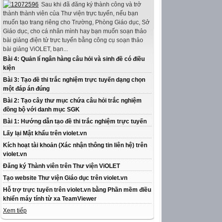
Sau khi đã đăng ký thành công và trở
thành thành viên của Thư viện trực tuyến, nếu bạn
muốn tạo trang riêng cho Trường, Phòng Giáo dục, Sở
Giáo dục, cho cá nhân mình hay bạn muốn soạn thảo
bài giảng điện tử trực tuyến bằng công cụ soạn thảo
bài giảng ViOLET, bạn...
Bài 4: Quản lí ngân hàng câu hỏi và sinh đề có điều
kiện
Bài 3: Tạo đề thi trắc nghiệm trực tuyến dạng chọn
một đáp án đúng
Bài 2: Tạo cây thư mục chứa câu hỏi trắc nghiệm
đồng bộ với danh mục SGK
Bài 1: Hướng dẫn tạo đề thi trắc nghiệm trực tuyến
Lấy lại Mật khẩu trên violet.vn
Kích hoạt tài khoản (Xác nhận thông tin liên hệ) trên
violet.vn
Đăng ký Thành viên trên Thư viện ViOLET
Tạo website Thư viện Giáo dục trên violet.vn
Hỗ trợ trực tuyến trên violet.vn bằng Phần mềm điều
khiển máy tính từ xa TeamViewer
Xem tiếp