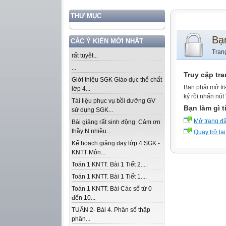
THƯ MỤC
Bạ
CÁC Ý KIẾN MỚI NHẤT
Tran
rất tuyệt...
...
Truy cập tr
Giới thiệu SGK Giáo dục thể chất
Bạn phải mở tr
lớp 4...
ký rồi nhấn nút
Tài liệu phục vụ bồi dưỡng GV
Bạn làm gì t
sử dụng SGK...
Mở trang đ
Bài giảng rất sinh động. Cảm ơn
thầy N nhiều...
Quay trở lại
Kế hoạch giảng dạy lớp 4 SGK -
KNTT Môn...
Toán 1 KNTT. Bài 1 Tiết 2....
Toán 1 KNTT. Bài 1 Tiết 1....
Toán 1 KNTT. Bài Các số từ 0
đến 10...
TUẦN 2- Bài 4. Phân số thập
phân...