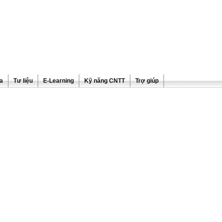
ra
Tư liệu
E-Learning
Kỹ năng CNTT
Trợ giúp