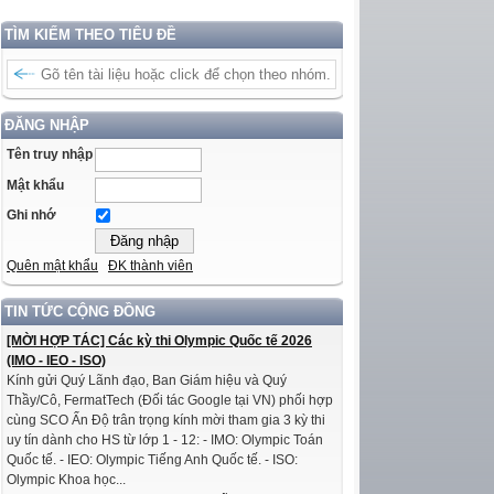
TÌM KIẾM THEO TIÊU ĐỀ
ĐĂNG NHẬP
Tên truy nhập
Mật khẩu
Ghi nhớ
Quên mật khẩu
ĐK thành viên
TIN TỨC CỘNG ĐỒNG
[MỜI HỢP TÁC] Các kỳ thi Olympic Quốc tế 2026
(IMO - IEO - ISO)
Kính gửi Quý Lãnh đạo, Ban Giám hiệu và Quý
Thầy/Cô, FermatTech (Đối tác Google tại VN) phối hợp
cùng SCO Ấn Độ trân trọng kính mời tham gia 3 kỳ thi
uy tín dành cho HS từ lớp 1 - 12: - IMO: Olympic Toán
Quốc tế. - IEO: Olympic Tiếng Anh Quốc tế. - ISO:
Olympic Khoa học...